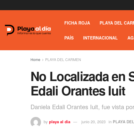
FICHA ROJA
PLAYA DEL CAR
PAÍS
INTERNACIONAL
AG
Home
PLAYA DEL CARMEN
No Localizada en S
Edali Orantes Iuit
Daniela Edali Orantes Iuit, fue vista p
by
playa al dia
junio 20, 2023
in
PLAYA DE