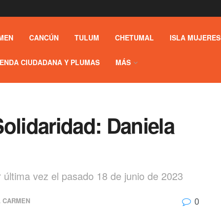
MEN
CANCÚN
TULUM
CHETUMAL
ISLA MUJERES
ENDA CIUDADANA Y PLUMAS
MÁS
olidaridad: Daniela
or última vez el pasado 18 de junio de 2023
0
L CARMEN