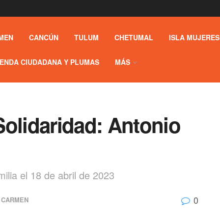
MEN
CANCÚN
TULUM
CHETUMAL
ISLA MUJERES
ENDA CIUDADANA Y PLUMAS
MÁS
Solidaridad: Antonio
ilia el 18 de abril de 2023
0
L CARMEN