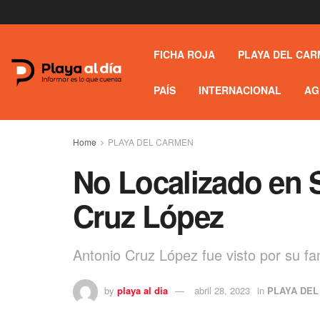
FICHA ROJA
PLAYA DEL CAR
PAÍS
INTERNACIONAL
AG
Home
PLAYA DEL CARMEN
No Localizado en 
Cruz López
Antonio Cruz López fue visto por su fam
by
playa al dia
abril 28, 2023
in
PLAYA DE