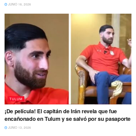
JUNIO 16, 2026
presidentes, como lo que es la fragata,
el cormorán y el pelícano, que son las
más comunes”, detalló el hombre.
Fuente EFE
Te puede interesar Leer
TULUM
¡De película! El capitán de Irán revela que fue
encañonado en Tulum y se salvó por su pasaporte
JUNIO 13, 2026