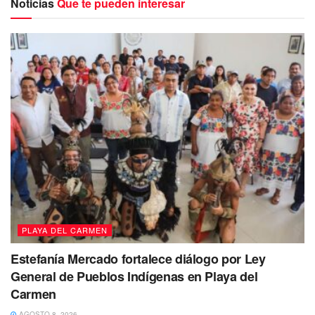
Noticias
Que te pueden interesar
En base a la información que han señalado algunas
personas que dicen haberla visto, indican que la vieron
hace dos semanas compartiendo en la playa junto a dos
hombres y se presume estaba en un estado inconveniente,
y por este motivo su maleta habría sido robada con todas
sus pertenencias en su interior, lo que propició que desde
entonces su familia perdiera todo contacto con ella.
PLAYA DEL CARMEN
Estefanía Mercado fortalece diálogo por Ley
General de Pueblos Indígenas en Playa del
Carmen
AGOSTO 8, 2026