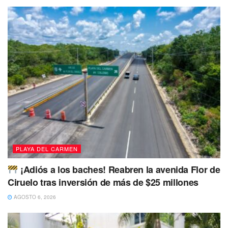
que están muy preocupados por ella y no han tenido
ninguna señal de Paola y esperan que no le haya pasado
nada malo.
Cabe mencionar que además de Paola, hace unos días la
Fiscalía General del Estado (FGE) activó la ficha de
búsqueda de Carla Nicole Huichim Cruz de 15 años, quien
fue vista por última vez por sus familiares el pasado 03 de
abril en Solidaridad, por lo que la joven fue reportada
como desaparecida el 04 de abril y hasta el momento se
presume como persona no localizada.
PLAYA DEL CARMEN
No dejes de Leer
¡Adiós a los baches! Reabren la avenida Flor de
Ciruelo tras inversión de más de $25 millones
AGOSTO 6, 2026