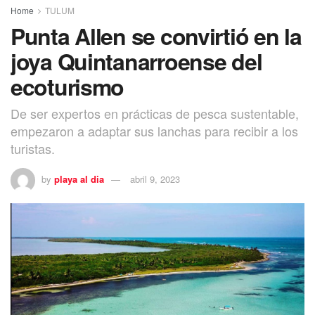
Home
TULUM
Punta Allen se convirtió en la
joya Quintanarroense del
ecoturismo
De ser expertos en prácticas de pesca sustentable,
empezaron a adaptar sus lanchas para recibir a los
turistas.
by
playa al dia
abril 9, 2023