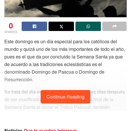
0
SHARES
Este domingo es un día especial para los católicos del
mundo y quizá uno de los más importantes de todo el año,
pues es el que da por concluido la Semana Santa ya que
de acuerdo a las tradiciones eclesiásticas es el
denominado Domingo de Pascua o Domingo de
Resurrección.
Se trata del día en el que Jesús resucitó tres días después
Continue Reading
de ser crucificado. Así, la Pascua marca el final de la
Semana Santa al cerrar el Triduo Pascual, también
conocido como los tres días santos.
Cabe señalar que este día como tal no tiene una fecha fija
Noticias
Que te pueden interesar