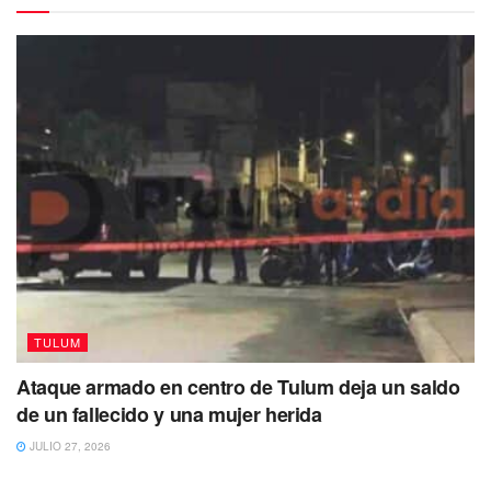
empezaron a adaptar las lanchas de pesca para recibir a
los turistas.
En Punta Allen hay cinco cooperativas ecoturísticas
registradas que aprovechan los atractivos que hay dentro
de las zonas donde se permite realizar este tipo de
actividades.
TULUM
Ataque armado en centro de Tulum deja un saldo
de un fallecido y una mujer herida
JULIO 27, 2026
TULUM