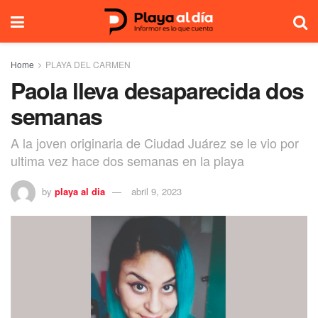
Home
PLAYA DEL CARMEN
Paola lleva desaparecida dos
semanas
A la joven originaria de Ciudad Juárez se le vio por
ultima vez hace dos semanas en la playa
by
playa al dia
abril 9, 2023