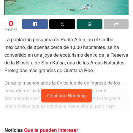
0
SHARES
La población pesquera de Punta Allen, en el Caribe
mexicano, de apenas cerca de 1,000 habitantes, se ha
convertido en una joya de ecoturismo dentro de la Reserva
de la Biósfera de Sian Ka’an, una de las Áreas Naturales
Protegidas más grandes de Quintana Roo.
Durante muchos años la única fuente de ingreso de los
pescadores fue la captura de especies altamente
Continue Reading
demandadas por la industria turística, como la langosta,
una práctica que se mantiene hasta ahora, pero bajo
estrictos controles por ser una reserva ecológica.
De ser expertos en prácticas de pesca sustentable,
Noticias
Que te pueden interesar