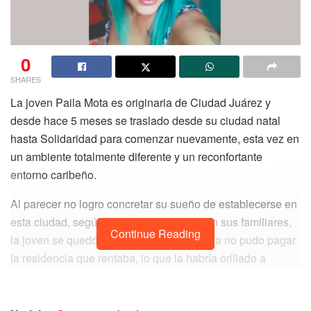
0
SHARES
La joven Paila Mota es originaria de Ciudad Juárez y
desde hace 5 meses se traslado desde su ciudad natal
hasta Solidaridad para comenzar nuevamente, esta vez en
un ambiente totalmente diferente y un reconfortante
entorno caribeño.
Al parecer no logro concretar su sueño de establecerse en
esta ciudad, según los datos que manejan sus familiares,
Continue Reading
la joven se quedó sin trabajo, por lo que ya no pudo pagar
la residencia que rentaba, lo que la habría orillado a
deambular por las calles de Solidaridad con su maleta en
busca de una nueva oportunidad laboral.