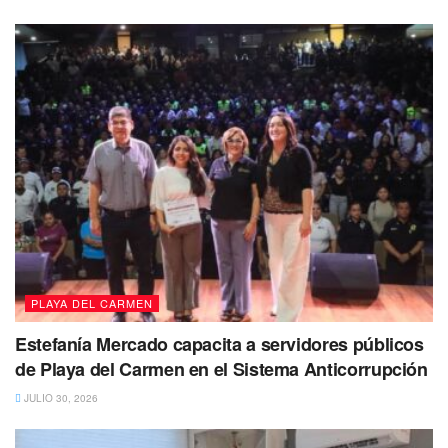
acciones son trabajos para embellecer la arteria, aunque
antes se limpia el adocreto con la barredora, hidrolavadora
y karcher.
Aunque en redes sociales algunos cibernautas han
intentado opacar o desmerecer el trabajo que se realiza,
con fotos falsas que solo pretenden dejar entre ver que los
trabajos no se han llevado a cabo, esto totalmente
equívoco ya que se ha estado trabajando continuamente
para lograr una imagen urbana adecuada para los turistas
y locales que arriban a Solidaridad.
PLAYA DEL CARMEN
Estefanía Mercado capacita a servidores públicos
de Playa del Carmen en el Sistema Anticorrupción
El secretario de servicios públicos
Benny Millán
informó
JULIO 30, 2026
que la pintura es de secado rápido. Sin embargo, aun así,
se acordonará el área para evitar el paso. Posteriormente,