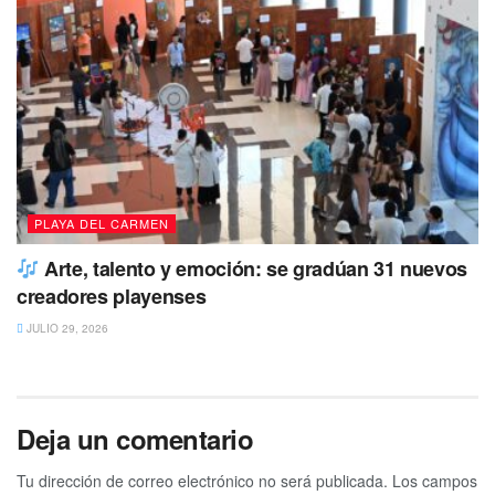
PLAYA DEL CARMEN
Tags:
Lili Campos
México
Playa del Carmen
Arte, talento y emoción: se gradúan 31 nuevos
Quintana Roo
Solidaridad
creadores playenses
JULIO 29, 2026
Deja un comentario
Tu dirección de correo electrónico no será publicada.
Los campos