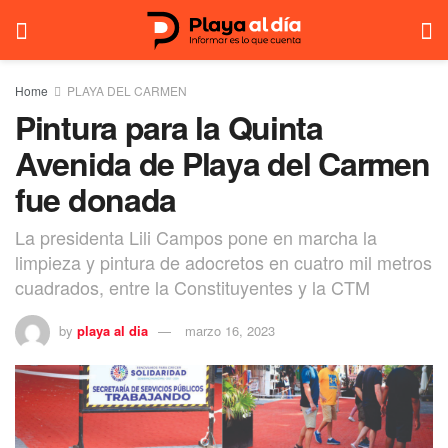
Home
PLAYA DEL CARMEN
Pintura para la Quinta
Avenida de Playa del Carmen
fue donada
La presidenta Lili Campos pone en marcha la
limpieza y pintura de adocretos en cuatro mil metros
cuadrados, entre la Constituyentes y la CTM
by
playa al dia
marzo 16, 2023