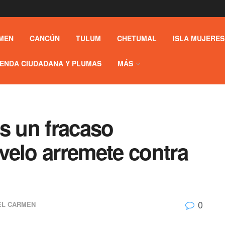
MEN
CANCÚN
TULUM
CHETUMAL
ISLA MUJERES
ENDA CIUDADANA Y PLUMAS
MÁS
s un fracaso
velo arremete contra
0
EL CARMEN