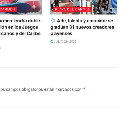
 CARMEN
PLAYA DEL CARMEN
armen tendrá doble
Arte, talento y emoción: se
ión en los Juegos
gradúan 31 nuevos creadores
canos y del Caribe
playenses
JULIO 29, 2026
6
Los campos obligatorios están marcados con
*