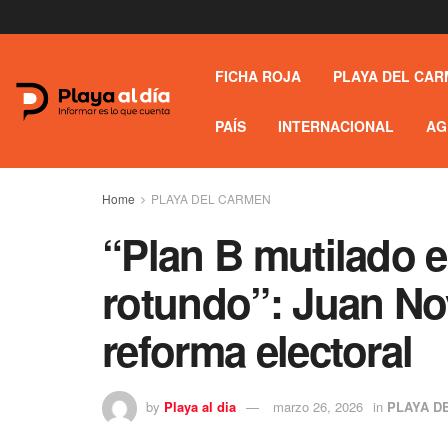
FICHA ROJA
PLAYA DEL CAR
PAÍS
INTERNACIONAL
AG
Home
PLAYA DEL CARMEN
“Plan B mutilado e
rotundo”: Juan No
reforma electoral
by
Playa al dia
marzo 26, 2026
in
PLAYA D