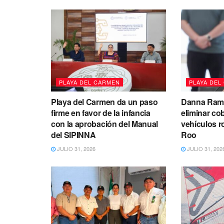
PLAYA DEL CARMEN
PLAYA DEL
Playa del Carmen da un paso
Danna Ramí
firme en favor de la infancia
eliminar co
con la aprobación del Manual
vehículos 
del SIPINNA
Roo
JULIO 31, 2026
JULIO 31, 202