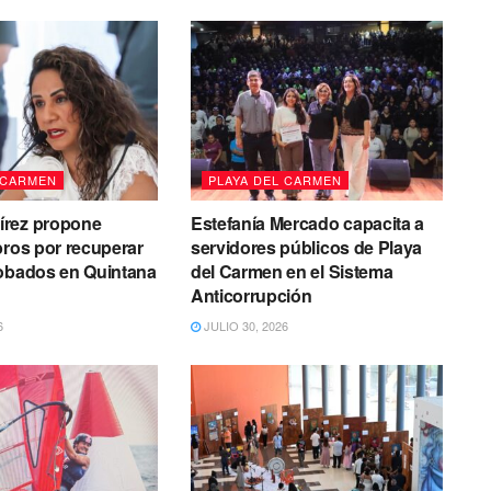
 CARMEN
PLAYA DEL CARMEN
rez propone
Estefanía Mercado capacita a
bros por recuperar
servidores públicos de Playa
robados en Quintana
del Carmen en el Sistema
Anticorrupción
6
JULIO 30, 2026