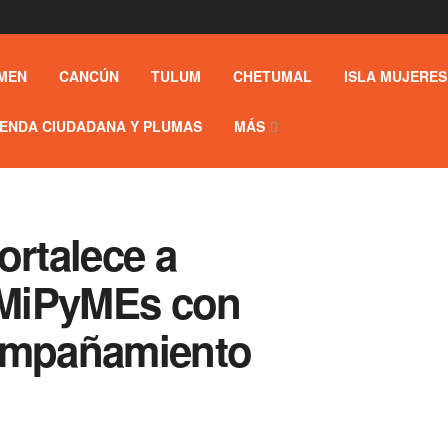
MEN
CANCÚN
TULUM
CHETUMAL
ISLA MUJERES
ENDA CIUDADANA Y PLUMAS
MÁS
ortalece a
 MiPyMEs con
compañamiento