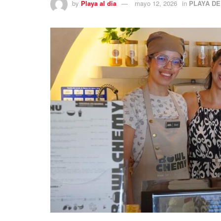
by
Playa al dia
mayo 12, 2026
in
PLAYA D