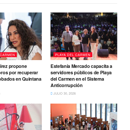
 CARMEN
PLAYA DEL CARMEN
rez propone
Estefanía Mercado capacita a
bros por recuperar
servidores públicos de Playa
robados en Quintana
del Carmen en el Sistema
Anticorrupción
6
JULIO 30, 2026