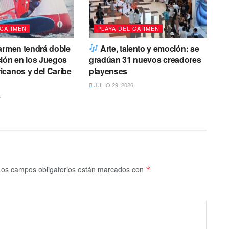
 CARMEN
PLAYA DEL CARMEN
armen tendrá doble
Arte, talento y emoción: se
ión en los Juegos
gradúan 31 nuevos creadores
canos y del Caribe
playenses
JULIO 29, 2026
6
Los campos obligatorios están marcados con
*