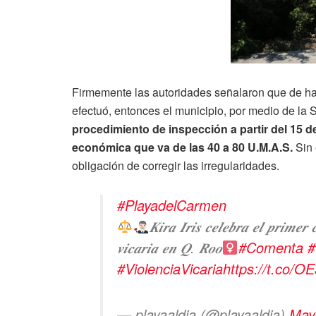
Firmemente las autoridades señalaron que de hac
efectuó, entonces el municipio, por medio de la 
procedimiento de inspección a partir del 15 
económica que va de las 40 a 80 U.M.A.S.
Sin 
obligación de corregir las irregularidades.
#PlayadelCarmen
𝑲𝒊𝒓𝒂 𝑰𝒓𝒊𝒔 𝒄𝒆𝒍𝒆𝒃𝒓𝒂 𝒆𝒍 𝒑𝒓𝒊𝒎𝒆𝒓 
𝒗𝒊𝒄𝒂𝒓𝒊𝒂 𝒆𝒏 𝑸. 𝑹𝒐𝒐
#Comenta
#
#ViolenciaVicaria
https://t.co/
— playaaldia (@playaaldia)
May