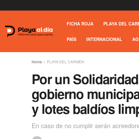
FICHA ROJA
PLAYA DEL CAR
PAÍS
INTERNACIONAL
AG
Home
PLAYA DEL CARMEN
Por un Solidarida
gobierno municipa
y lotes baldíos lim
En caso de no cumplir serán acreedor