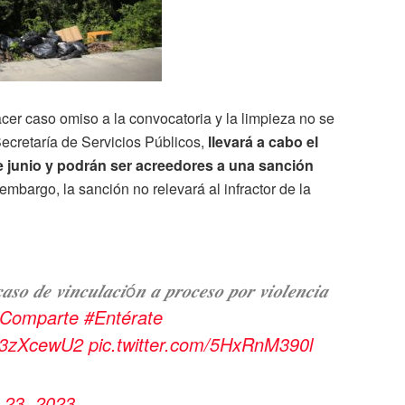
er caso omiso a la convocatoria y la limpieza no se
Secretaría de Servicios Públicos,
llevará a cabo el
de junio y podrán ser acreedores a una sanción
embargo, la sanción no relevará al infractor de la
𝒄𝒂𝒔𝒐 𝒅𝒆 𝒗𝒊𝒏𝒄𝒖𝒍𝒂𝒄𝒊ó𝒏 𝒂 𝒑𝒓𝒐𝒄𝒆𝒔𝒐 𝒑𝒐𝒓 𝒗𝒊𝒐𝒍𝒆𝒏𝒄𝒊𝒂
Comparte
#Entérate
OE3zXcewU2
pic.twitter.com/5HxRnM390l
 23, 2023