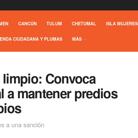
MEN
CANCÚN
TULUM
CHETUMAL
ISLA MUJERES
ENDA CIUDADANA Y PLUMAS
MÁS
d limpio: Convoca
l a mantener predios
pios
es a una sanción