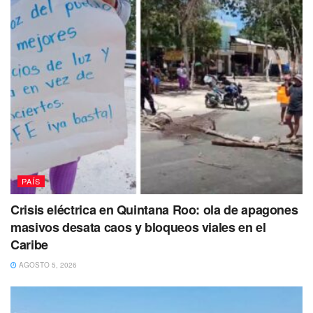
El proyecto
fue avalado en el pleno por ocho votos
contra tres;
éstos últimos de las ministras Yasmín
Esquivel Mossa, Loretta Ortiz Ahlf y el ministro Arturo
Zaldívar, quienes argumentaron que la transferencia no
anulaba el carácter civil de la corporación federal.
PAÍS
Crisis eléctrica en Quintana Roo: ola de apagones
masivos desata caos y bloqueos viales en el
Caribe
AGOSTO 5, 2026