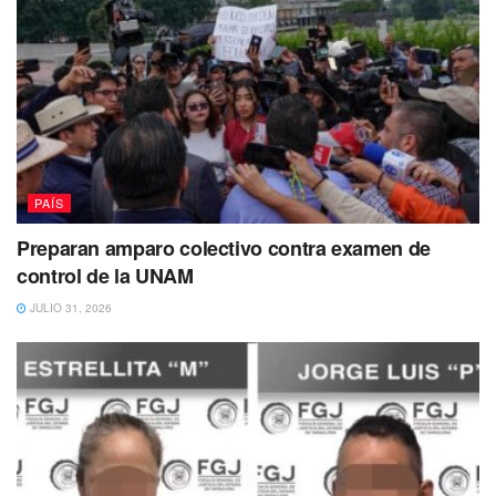
transferencia, que fue impugnado por senadores de
oposición.
“Éste se opone al texto del artículo 21
que, como una garantía del carácter
civil de la Guardia Nacional, incorpora
expresamente que ésta deberá quedar
PAÍS
incorporada a la dependencia del ramo
Preparan amparo colectivo contra examen de
de la Seguridad Pública”, consideró el
control de la UNAM
ministro ponente.
JULIO 31, 2026