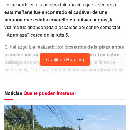
De acuerdo con la primera información que se entregó,
esta mañana fue encontrado el cadáver de una
persona que estaba envuelto en bolsas negras
, la
víctima fue abandonada a espaldas del centro comercial
“Apablaza” cerca de la ruta 5.
El hallazgo fue realizado por
locatarios de la plaza antes
mencionada, quienes al encontrarse con el macabro
Continue Reading
hallazgo
se comunicaron rápidamente con la línea de
emergencia 911 para reportar al
cuerpo abandonado en
la avenida Miguel Hidalgo (más conocida como “Ruta
5”) con calle 79 en la ciudad de Cancún.
Noticias
Que te pueden interesar