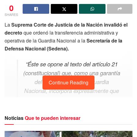
0
SHARES
La
Suprema Corte de Justicia de la Nación invalidó el
decreto
que ordenó la transferencia administrativa y
operativa de la Guardia Nacional a la
Secretaría de la
Defensa Nacional (Sedena).
“Éste se opone al texto del artículo 21
(constitucional) que, como una garantía
del carácter civil de la Guardia
Continue Reading
Nacional, incorpora expresamente que
ésta deberá quedar incorporada a la
dependencia del ramo de la Seguridad
Pública”, consideró el ministro ponente,
Noticias
Que te pueden interesar
Juan Luis González Alcántara
Carrancá.