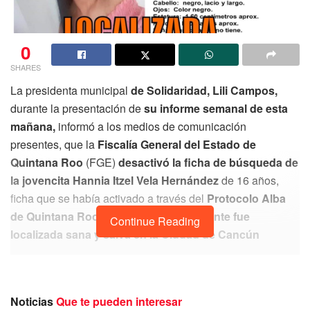
0
SHARES
La presidenta municipal
de Solidaridad, Lili Campos,
durante la presentación de
su informe semanal de esta
mañana,
informó a los medios de comunicación
presentes, que la
Fiscalía General del Estado de
Quintana Roo
(FGE)
desactivó la ficha de búsqueda de
la jovencita Hannia Itzel Vela Hernández
de 16 años,
ficha que se había activado a través del
Protocolo Alba
de Quintana Roo
, ya que
afortunadamente fue
Continue Reading
localizada sana y salva en la Ciudad de Cancún
Noticias
Que te pueden interesar