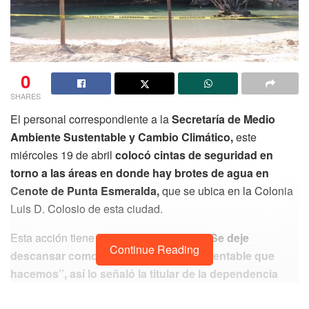
0
SHARES
El personal correspondiente a la
Secretaría de Medio
Ambiente Sustentable y Cambio Climático,
este
miércoles 19 de abril
colocó cintas de seguridad en
torno a las áreas en donde hay brotes de agua en
Cenote de Punta Esmeralda,
que se ubica en la Colonia
Luis D. Colosio de esta ciudad.
Esta acción tiene como objetivo de que
“Se deje
Continue Reading
descansar como parte del manejo sustentable que
hacemos”, así lo señaló la titular de la dependencia
antes mencionada, Lourdes Várguez Ocampo, quien