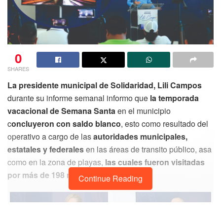
0
SHARES
La presidente municipal de Solidaridad, Lili Campos
durante su informe semanal informo que
la temporada
vacacional de Semana Santa
en el municipio
c
oncluyeron con saldo blanco
, esto como resultado del
operativo a cargo de las
autoridades municipales,
estatales y federales
en las áreas de transito público, asa
como en la zona de playas,
las cuales fueron visitadas
por más de 198 mil personas.
Continue Reading