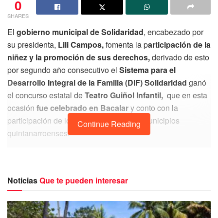
0
SHARES
El
gobierno municipal de Solidaridad
, encabezado por
su presidenta,
Lili Campos,
fomenta la p
articipación de la
niñez y la promoción de sus derechos,
derivado de esto
por segundo año consecutivo el
Sistema para el
Desarrollo Integral de la Familia (DIF) Solidaridad
ganó
el concurso estatal de
Teatro Guiñol Infantil,
que en esta
ocasión
fue celebrado en Bacalar
y conto con la
participación de los selectivos de siete municipios
Continue Reading
quintanarroenses.
Noticias
Que te pueden interesar