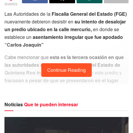
SHARES
Las Autoridades de la
Fiscalía General del Estado (FGE)
nuevamente debieron desistir en
su intento de desalojar
un predio ubicado en la calle mercurio,
en donde se
establece un
asentamiento irregular que fue apodado
“Carlos Joaquín”
Cabe mencionar que
esta es la tercera ocasión en que
las autoridades de la Fiscalía General del Estado de
Continue Reading
Quintana Roo intervienen
para desalojar este predio y
fracasan a pesar de que se presentaron en el lugar
acompañados de la presencia de un actuario judicial,
junto a agentes de la Policía Municipal y Estatal quienes
intentaron asegurar el predio.
Noticias
Que te pueden interesar
En el lugar de la invasión
se presentaron un convoy de
16 patrullas con elementos policiacos
, quienes al arribar
a este predio se encontraron con la sorpresa de que los