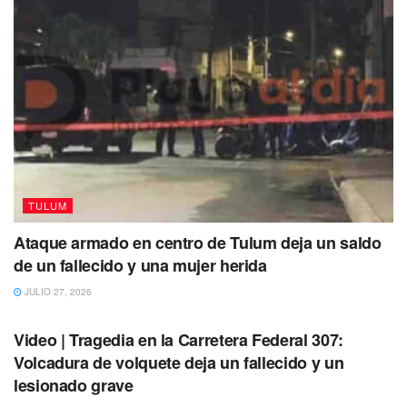
“invasores”
se habían preparado para recibirlos y
desde
temprano ya tenían bloqueada la calle de ingreso al
lugar con varias rocas y palos
que impidieron el tránsito
de los vehículos, además las personas de ese lugar
estaban preparados para tener un enfrentamiento con el
personal uniformado.
TULUM
Ataque armado en centro de Tulum deja un saldo
de un fallecido y una mujer herida
JULIO 27, 2026
TULUM
Video | Tragedia en la Carretera Federal 307:
Volcadura de volquete deja un fallecido y un
Ante esta
situación adversa donde no se prestaban
lesionado grave
para realizar la diligencia c
orrespondiente, los agentes