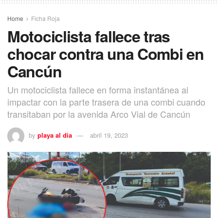
Home
Ficha Roja
Motociclista fallece tras
chocar contra una Combi en
Cancún
Un motociclista fallece en forma instantánea al
impactar con la parte trasera de una combi cuando
transitaban por la avenida Arco Vial de Cancún
by
playa al dia
abril 19, 2023