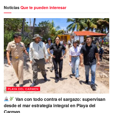
Noticias
Que te pueden interesar
Destaco la además la edil solidarense que
se reforzará la
iluminación en las zonas de circulación vehicular
para
que de este modo
se pueda garantizar la seguridad de
los ciudadanos
Cabe mencionar que al día hoy, el
municipio de
Solidaridad se encuentra iluminado al
92%.
“Es preciso recordar que tenemos un
proyecto de iluminación integral que
PLAYA DEL CARMEN
contempla siete mil luminarias, abarca
Van con todo contra el sargazo: supervisan
avenidas primarias y del primer cuadro
desde el mar estrategia integral en Playa del
de la ciudad, más las que se han
Carmen