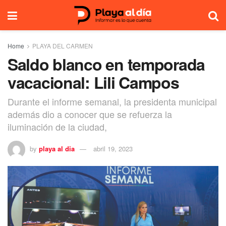
Home
PLAYA DEL CARMEN
Saldo blanco en temporada
vacacional: Lili Campos
Durante el informe semanal, la presidenta municipal
además dio a conocer que se refuerza la
iluminación de la ciudad,
by
playa al dia
abril 19, 2023