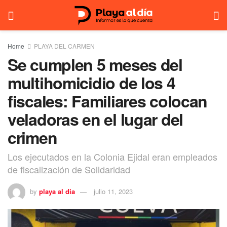
Home
PLAYA DEL CARMEN
Se cumplen 5 meses del
multihomicidio de los 4
fiscales: Familiares colocan
veladoras en el lugar del
crimen
Los ejecutados en la Colonia Ejidal eran empleados
de fiscalización de Solidaridad
by
playa al dia
julio 11, 2023