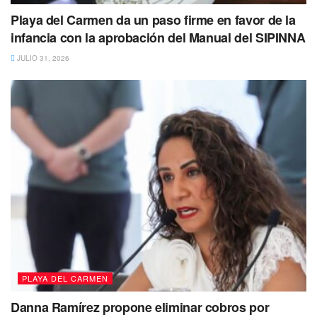
Tras la espeluznante escena hallada por los elementos
Playa del Carmen da un paso firme en favor de la
infancia con la aprobación del Manual del SIPINNA
policiacos, el personal de la Fiscalía General del Estado
habría realizado la necropsia de ley a los cuerpos, dando a
JULIO 31, 2026
conocer que las víctimas, quienes además de ser
empleados municipales, eran padres, hermanos, hijo,
habrían sido torturados y después degollados.
PLAYA DEL CARMEN
Danna Ramírez propone eliminar cobros por