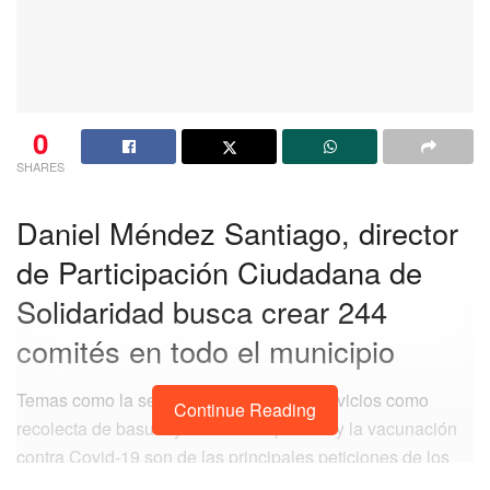
0
SHARES
Daniel Méndez Santiago, director
de Participación Ciudadana de
Solidaridad busca crear 244
comités en todo el municipio
Temas como la seguridad pública, los servicios como
Continue Reading
recolecta de basura y alumbrado pública y la vacunación
contra Covid-19 son de las principales peticiones de los
ciudadanos de Playa del Carmen que han conformado los