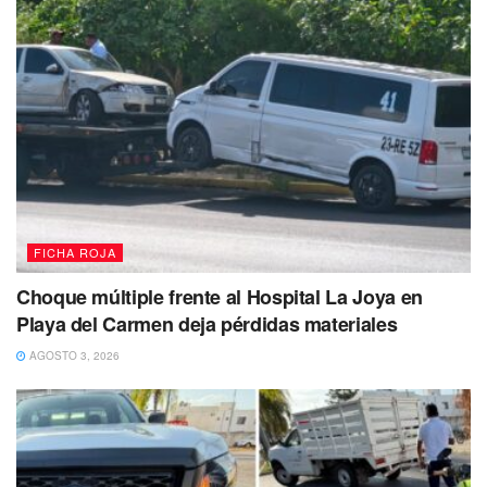
planta.
Posteriormente inspeccionaron a
Noé “N”
de 33 años de
edad, quien tenía en su posesión cinco bolsas con vegetal
verde similar a la marihuana, así como
Miguel “N”
quien
portaba entre sus pertenencias seis bolsas con la misma
planta, por lo que todos fueron asegurados para ser
puestos a disposición de la
Fiscalía General del Estado
para los trámites legales correspondientes.
FICHA ROJA
Tags:
Drogas
Playa del Carmen
Choque múltiple frente al Hospital La Joya en
Playa del Carmen deja pérdidas materiales
AGOSTO 3, 2026