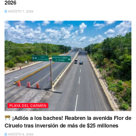
2026
AGOSTO 7, 2026
PLAYA DEL CARMEN
¡Adiós a los baches! Reabren la avenida Flor de
Ciruelo tras inversión de más de $25 millones
Dijo que se está trabajando de manera constante para
cumplir con el objetivo de
224 Comités Vecinales
, donde
AGOSTO 6, 2026