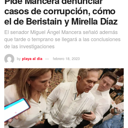
Pide Mancera denunciar
casos de corrupción, cómo
el de Beristain y Mirella Díaz
El senador Miguel Ángel Mancera señaló además
que tarde o temprano se llegará a las conclusiones
de las investigaciones
by
playa al dia
febrero 18, 2023