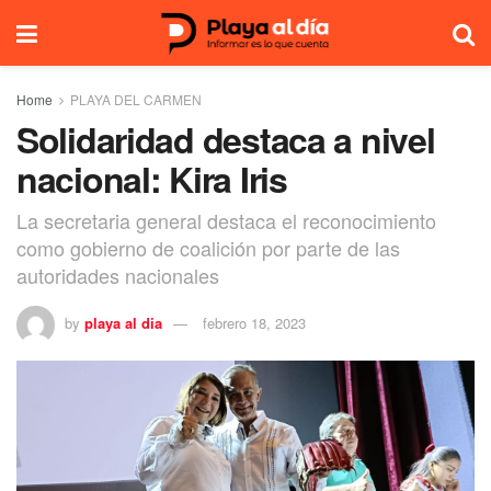
Home
PLAYA DEL CARMEN
Solidaridad destaca a nivel
nacional: Kira Iris
La secretaria general destaca el reconocimiento
como gobierno de coalición por parte de las
autoridades nacionales
by
playa al dia
febrero 18, 2023