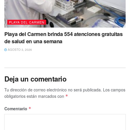
PLAYA DEL CARMEN
Playa del Carmen brinda 554 atenciones gratuitas
de salud en una semana
Tags:
Coalición
Miguel Ángel Mancera
AGOSTO 3, 2026
Deja un comentario
Tu dirección de correo electrónico no será publicada.
Los campos
obligatorios están marcados con
*
Comentario
*