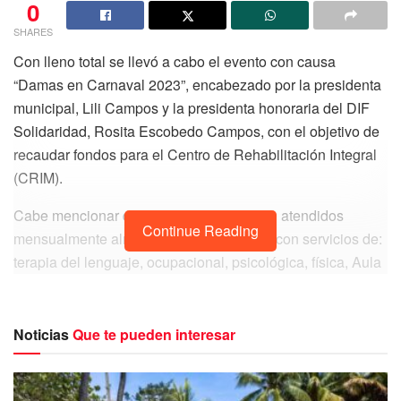
0
SHARES
Con lleno total se llevó a cabo el evento con causa
“Damas en Carnaval 2023”, encabezado por la presidenta
municipal, Lili Campos y la presidenta honoraria del DIF
Solidaridad, Rosita Escobedo Campos, con el objetivo de
recaudar fondos para el Centro de Rehabilitación Integral
(CRIM).
Cabe mencionar que en este espacio son atendidos
Continue Reading
mensualmente alrededor de mil usuarios con servicios de:
terapia del lenguaje, ocupacional, psicológica, física, Aula
Integral, consulta médica y de especialidad en
rehabilitación. Además, de playa, parque y transporte
inclusivos.
Noticias
Que te pueden interesar