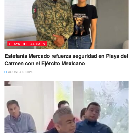
Se contó con la presencia de la directora general del DIF,
Adriana Cazales Durán; la coordinadora del Voluntariado,
“Polaka Muza Simón”; la reina de Damas en Carnaval
2023, Coussete Fahd “Coco”; y la presidenta honoria del
PLAYA DEL CARMEN
DIF Lázaro Cárdenas, Elsí Rubí Cruz Chac.
Estefanía Mercado refuerza seguridad en Playa del
También te puede interesar Leer
Carmen con el Ejército Mexicano
AGOSTO 4, 2026