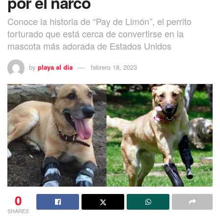
por el narco
Conoce la historia de “Pay de Limón”, el perrito
torturado que está cerca de convertirse en la
mascota más adorada de Estados Unidos
by
playa al dia
febrero 18, 2023
0
SHARES