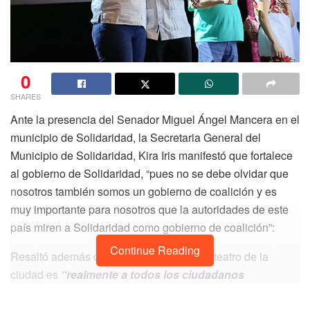
0
SHARES
Ante la presencia del Senador Miguel Ángel Mancera en el
municipio de Solidaridad, la Secretaria General del
Municipio de Solidaridad, Kira Iris manifestó que fortalece
al gobierno de Solidaridad, “pues no se debe olvidar que
nosotros también somos un gobierno de coalición y es
muy importante para nosotros que la autoridades de este
país miren a Solidaridad como gobierno de coalición”:
Continue Reading
Resaltó además que los observado en el teatro de la
ciudad es
“realmente a todos los ciudadanos
solidarenses que amamos a esta coalición y que ha