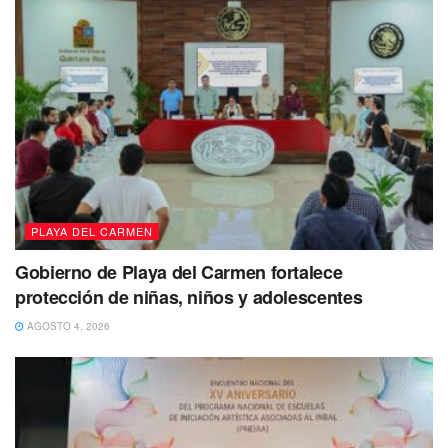
PLAYA DEL CARMEN
Gobierno de Playa del Carmen fortalece
protección de niñas, niños y adolescentes
“Muchas gracias a todas las asistentes, su
AGOSTO 4, 2026
presencia aquí se verá reflejada en nuestros
niños del CRIM que día a día luchan para
poder escuchar, escribir y tener una mejor
calidad de vida. Gracias a ustedes, más