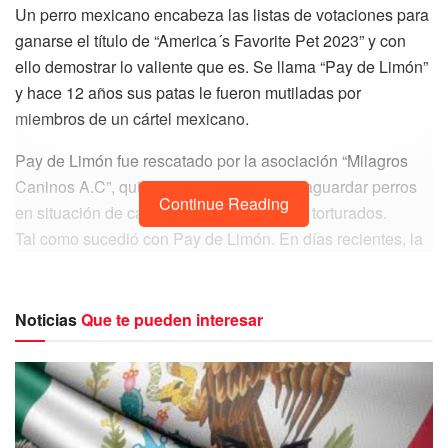
Un perro mexicano encabeza las listas de votaciones para
ganarse el título de “America´s Favorite Pet 2023” y con
ello demostrar lo valiente que es. Se llama “Pay de Limón”
y hace 12 años sus patas le fueron mutiladas por
miembros de un cártel mexicano.
Pay de Limón fue rescatado por la asociación “Milagros
Caninos A.C”, quienes se dedican a salvaguardar perros
Continue Reading
en situación de calle y otros que han sido torturados.
Tal como sucedió con Pay de Limón. En días recientes, la
asociación anunció que el perro de más de 13 años podría
obtener la máxima distinción que otorgan los amantes de
los animales en Estados Unidos.
Noticias
Que te pueden interesar