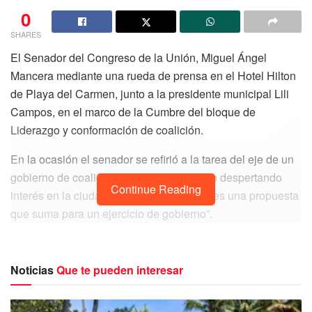
0
SHARES
El Senador del Congreso de la Unión, Miguel Ángel
Mancera mediante una rueda de prensa en el Hotel Hilton
de Playa del Carmen, junto a la presidente municipal Lili
Campos, en el marco de la Cumbre del bloque de
Liderazgo y conformación de coalición.
En la ocasión el senador se refirió a la tarea del eje de un
gobierno de coalición nacional que ha ido despertando
Continue Reading
interés en la ciudadanía, ya que señala “ es una propuesta
que suma para un ejercicio de gobierno”.
También se manifestó en relación a lo sucedido en la
administración municipal anterior, donde bajo los colores
Noticias
Que te pueden interesar
morenistas la ex edil Laura Beristain y su entonces
directora del DIF Municipal Mirella Diaz, cometieron una