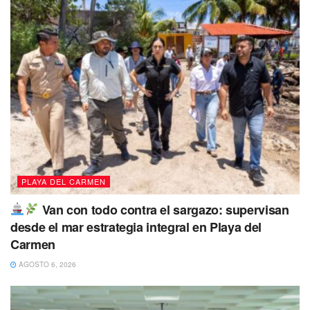
serie de actos ilícitos, por lo que fue necesario que en
Solidaridad se realizará un cambio, que gracias a la
coalición conformada actualmente se logró bajo la actual
administración de la presidente municipal Lili Campos
instalar un gobierno en favor de la ciudadanía.
No dejes de Leer
PLAYA DEL CARMEN
Van con todo contra el sargazo: supervisan
desde el mar estrategia integral en Playa del
Carmen
AGOSTO 6, 2026