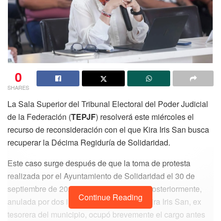
0
SHARES
La Sala Superior del Tribunal Electoral del Poder Judicial
de la Federación (
TEPJF
) resolverá este miércoles el
recurso de reconsideración con el que Kira Iris San busca
recuperar la Décima Regiduría de Solidaridad.
Este caso surge después de que la toma de protesta
realizada por el Ayuntamiento de Solidaridad el 30 de
septiembre de 2024 fuera impugnada y, posteriormente,
Continue Reading
anulada por dos instancias electorales. Kira Iris San, ex
tesorera del municipio, ocupó brevemente el cargo antes