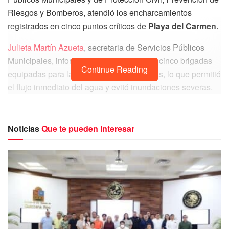
Riesgos y Bomberos, atendió los encharcamientos
registrados en cinco puntos críticos de
Playa del Carmen.
Julieta Martín Azueta
, secretaria de Servicios Públicos
Municipales, informó que se desplegaron cinco brigadas
Continue Reading
equipadas para la limpieza de alcantarillas, lo que permitió
el flujo inmediato del agua y evitó inundaciones severas.
Noticias
Que te pueden interesar