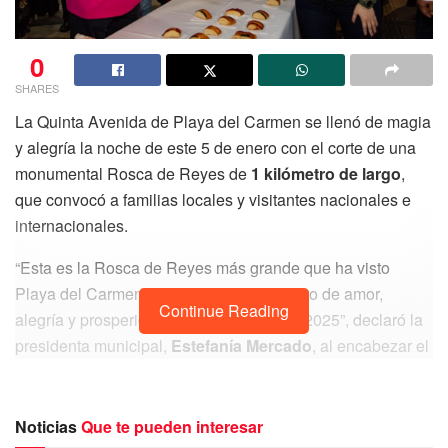
0
SHARES
La Quinta Avenida de Playa del Carmen se llenó de magia
y alegría la noche de este 5 de enero con el corte de una
monumental Rosca de Reyes de
1 kilómetro de largo
,
que convocó a familias locales y visitantes nacionales e
internacionales.
“Esta es la Rosca de Reyes más grande que ha visto
Playa del Carmen; representa un kilómetro de amor,
Continue Reading
alegría y prosperidad para todos en este 2025”, declaró la
presidenta municipal,
Estefanía Mercado
, al encabezar el
evento.
La colosal rosca, que contenía
2,500 muñecos y fue
Noticias
Que te pueden interesar
dividida en 7,000 rebanadas
para el disfrute de los