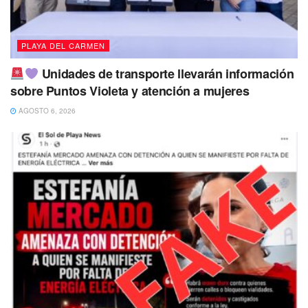
PLAYA DEL CARMEN
Unidades de transporte llevarán información
sobre Puntos Violeta y atención a mujeres
AGOSTO 6, 2026
“Cada vez que llueve, nuestras brigadas están listas para
destapar las alcantarillas obstruidas por la basura
acumulada en las calles, que proviene tanto de los árboles
como, en algunos casos, de plásticos”, destacó Martín
Azueta.
Entre las áreas más afectadas se encuentran
Villas del Sol