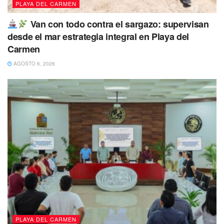
PLAYA DEL CARMEN
un llamado a la ciudadanía para colaborar en la
prevención, evitando arrojar basura en las calles, una de
Van con todo contra el sargazo: supervisan
las principales causas de obstrucción en los sistemas
desde el mar estrategia integral en Playa del
pluviales.
Carmen
AGOSTO 6, 2026
Tags:
Playa del Carmen
Solidaridad
villas del sol
PLAYA DEL CARMEN