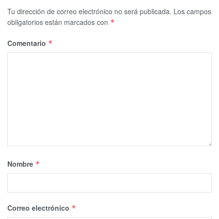
Asi mismo dijo que
la participación ciudadana es vital,
al
Tu dirección de correo electrónico no será publicada.
Los campos
obligatorios están marcados con
*
mantener sin cacharros sus predios, techos y patios, lo que
disminuye la proliferación de moscos transmisores.
Comentario
*
Nombre
*
Correo electrónico
*