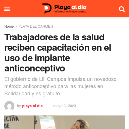
Home
PLAYA DEL CARMEN
Trabajadores de la salud
reciben capacitación en el
uso de implante
anticonceptivo
El gobierno de Lili Campos impulsa un novedoso
método anticonceptivo para las mujeres en
Solidaridad y es gratuito
by
playa al dia
mayo 3, 2023