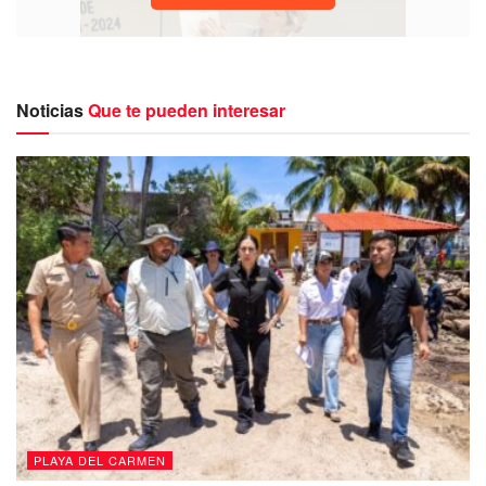
Noticias
Que te pueden interesar
Es por ello que detalló que por medio de la
Secretaría de
Salud de Solidaridad
, se logró gestionar que
la empresa
proveedora de dicho implante realice la capacitación a
los trabajadores municipales de la salud
con el
propósito de actualizar toda la información al respecto y
que el personal de salud pueda brindar una mejor atención
a la solidarenses.
Entre el personal de salud que acudió a actualizarse en
las mejoras y uso óptimo de dicho anticonceptivo se
PLAYA DEL CARMEN
encuentran
enfermeros y doctores que laboran en los