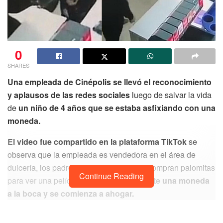
0
SHARES
Una empleada de Cinépolis se llevó el reconocimiento
y aplausos de las redes sociales
luego de salvar la vida
de
un niño de 4 años que se estaba asfixiando con una
moneda.
El video fue compartido en la plataforma TikTok
se
observa que la empleada es vendedora en el área de
dulcería, los padres del menor y el niño compran palomitas
Continue Reading
para ver una película, pero
el niño se mete una moneda
a la boca y se comienza a ahogar.
Los padres del pequeño se asustan y desesperados