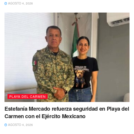
AGOSTO 4, 2026
del sector salud.
De manera que por medio de la termonebulización y
nebulización, se han iniciando los trabajos por las “zonas
rojas” entre las que destacan: Villas del Sol, Colosio, Ejido
y Puerto Aventuras.
Recientemente fue dado el banderazo de inicio de dichas
acciones, en donde la presidenta Lili Campos llamó a la
ciudadanía a cuidar su salud con acciones que prevengan
esas enfermedades transmitidas por el mosquito.
PLAYA DEL CARMEN
Estefanía Mercado refuerza seguridad en Playa del
Carmen con el Ejército Mexicano
AGOSTO 4, 2026