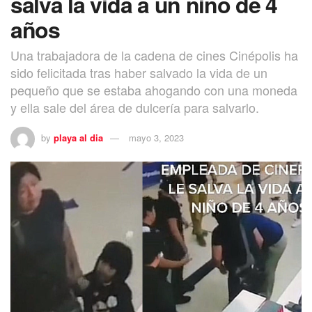
salva la vida a un niño de 4
años
Una trabajadora de la cadena de cines Cinépolis ha
sido felicitada tras haber salvado la vida de un
pequeño que se estaba ahogando con una moneda
y ella sale del área de dulcería para salvarlo.
by
playa al dia
mayo 3, 2023