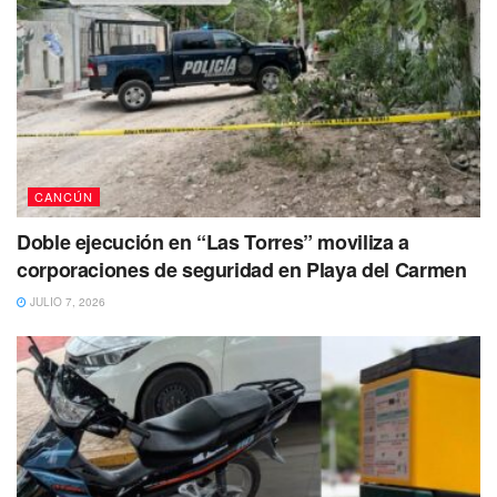
CANCÚN
Doble ejecución en “Las Torres” moviliza a
corporaciones de seguridad en Playa del Carmen
JULIO 7, 2026
El masculino fue
reportado como desaparecido el 25 de
abril de 2023
. Hasta el momento se presume como
persona no localizada, de tal forma que se ha activado una
ficha de búsqueda en la Fiscalía General del Estado
(FGE).