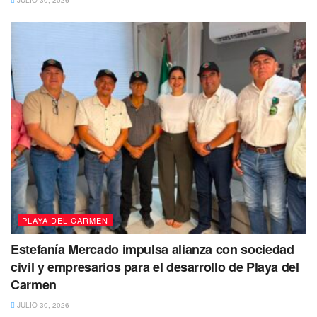
JULIO 30, 2026
De acuerdo a lo señalado por Luis Herrera
esta
gasolinera se encuentra atrás de las instalaciones del
Sindicato de Taxistas,
en la carretera federal, junto a la
Terminal Foránea.
PLAYA DEL CARMEN
Te puede interesar Leer
Estefanía Mercado impulsa alianza con sociedad
civil y empresarios para el desarrollo de Playa del
Carmen
JULIO 30, 2026