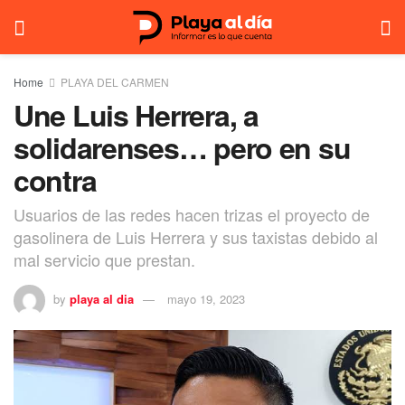
Home
PLAYA DEL CARMEN
Une Luis Herrera, a
solidarenses… pero en su
contra
Usuarios de las redes hacen trizas el proyecto de
gasolinera de Luis Herrera y sus taxistas debido al
mal servicio que prestan.
by
playa al dia
mayo 19, 2023