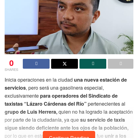
0
SHARES
Inicia operaciones en la ciudad
una nueva estación de
servicios
, pero será una gasolinera especial,
exclusivamente
para operadores del Sindicato de
taxistas “Lázaro Cárdenas del Río”
pertenecientes al
grupo de Luis Herrera,
quien no ha logrado la aceptación
por parte de la ciudadanía, ya que
su servicio de taxis
sigue siendo deficiente ante los ojos de la población,
por lo que en esta ocasión lo que sí logró, fue
unir a los
Continue Reading