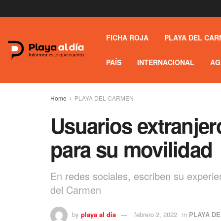
FICHA ROJA
PLAYA DEL CAR
PAÍS
INTERNACIONAL
AG
Home
PLAYA DEL CARMEN
Usuarios extranjer
para su movilidad
En redes sociales, escriben su experie
del Carmen
by
playa al dia
febrero 2, 2022
in
PLAYA D