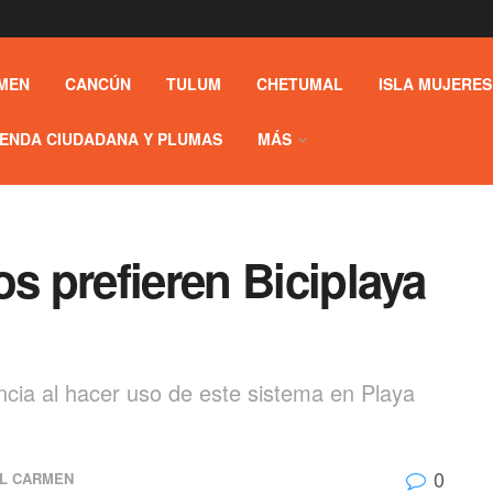
MEN
CANCÚN
TULUM
CHETUMAL
ISLA MUJERES
ENDA CIUDADANA Y PLUMAS
MÁS
os prefieren Biciplaya
ncia al hacer uso de este sistema en Playa
0
EL CARMEN