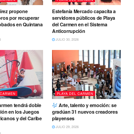
rez propone
Estefanía Mercado capacita a
bros por recuperar
servidores públicos de Playa
robados en Quintana
del Carmen en el Sistema
Anticorrupción
6
JULIO 30, 2026
 CARMEN
PLAYA DEL CARMEN
armen tendrá doble
Arte, talento y emoción: se
ión en los Juegos
gradúan 31 nuevos creadores
canos y del Caribe
playenses
JULIO 29, 2026
6