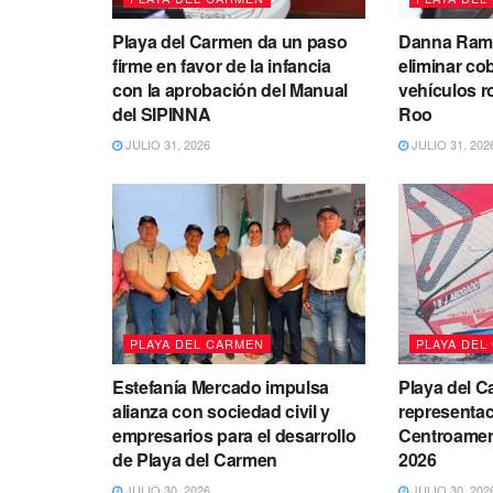
Playa del Carmen da un paso
Danna Ramí
firme en favor de la infancia
eliminar co
con la aprobación del Manual
vehículos 
del SIPINNA
Roo
JULIO 31, 2026
JULIO 31, 202
PLAYA DEL CARMEN
PLAYA DEL
Estefanía Mercado impulsa
Playa del C
alianza con sociedad civil y
representac
empresarios para el desarrollo
Centroameri
de Playa del Carmen
2026
JULIO 30, 2026
JULIO 30, 202