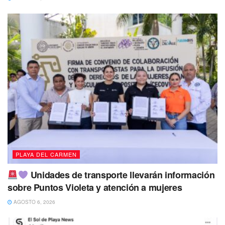
Las actividades deportivas fortalecen la salud de todos
Destacaron que el turno de la tarde de lunes, miércoles y
viernes son los que más afluencia presentan y añadió que
de continuar la tendencia se abrirán más cursos deportivos
para toda la familia y pusieron a disposición el número
9841283890
whatsapp para recibir mayores datos sobre
los programas, los objetivos y sus bondades.
Las actividades son familiares
Tags:
Playa del Carmen
villas del sol
PLAYA DEL CARMEN
Unidades de transporte llevarán información
sobre Puntos Violeta y atención a mujeres
AGOSTO 6, 2026