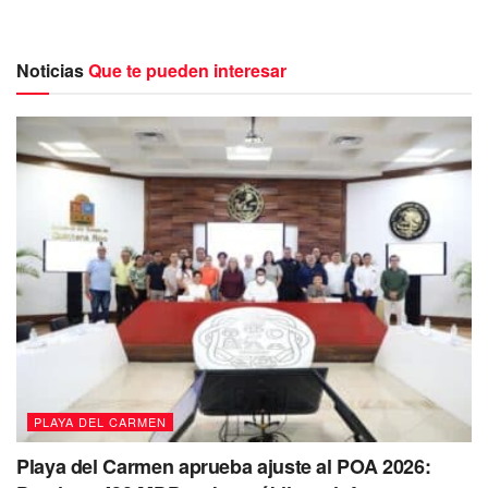
cables y árboles caídos, así como objetos que cayeron
desde las azoteas de las casas, hasta el momento se
Noticias
Que te pueden interesar
reportan fallas en el suministro eléctrico en cinco colonias.
PLAYA DEL CARMEN
Playa del Carmen aprueba ajuste al POA 2026: