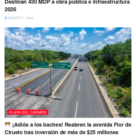
Destinan 430 MDP a obra pública e infraestructura
2026
AGOSTO 7, 2026
Hasta el momento se confirmó que cinco colonias:
La
Colosio
,
Nicte Há
,
Zazil Há
,
Ejido
y
Bellavista
resultaron
afectadas en el suministro de energía eléctrica debido a
los fuertes vientos de ‘Grace’ que alcanzaron rachas de
160 kilómetros por hora y que provocaron caída de árboles
y afectaciones al cableado.
PLAYA DEL CARMEN
¡Adiós a los baches! Reabren la avenida Flor de
Ciruelo tras inversión de más de $25 millones