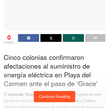
0
SHARES
Cinco colonias confirmaron
afectaciones al suministro de
energía eléctrica en Playa del
Carmen ante el paso de ‘Grace’
El
huracán ‘Grace’
que tocó tierra la madrugada de este
Continue Reading
jueves en un punto entre
Playa del Carmen y Tulum
avanza sobre la Península de Yucatán dejando apagones,