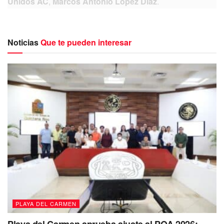
Unidos AC
,
Marcos Antonio López Diaz
.
Luego que el
huracán ‘Grace’
, trajera vientos fuertes,
derribó árboles, ramas, lo que encontró a su paso, por ello,
Noticias
Que te pueden interesar
es momento que entre vecinos nos unamos y limpiemos
nuestras colonias, sus calles, por el bien de nuestras
familias, y de esta forma darle un ejemplo a nuestros hijos,
tener esa cultura de la limpieza.
Te recomendamos leer:
Verifica Cofepris protocolos
sanitarios en refugios de Playa, Cozumel y Tulum
López Diaz
, señaló que realizó un recorrido por Villamar
dos y otras calles, donde quedaron todas las ramas
tiradas, árboles y hasta un taxi metido en una de los
huecos que está realizando la gasera para el ducto, pero
más basura por toda la ciudad.
PLAYA DEL CARMEN