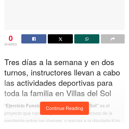
0
SHARES
Tres días a la semana y en dos
turnos, instructores llevan a cabo
las actividades deportivas para
toda la familia en Villas del Sol
“
Ejercicio Funcional Extremo Villas del Sol”
es el
Continue Reading
proyecto que nace luego de los efectos nocivos de la
pandemia sobre los jóvenes, y gracias a la diputada Kira
Iris la propuesta de acercar actividades deportivas para