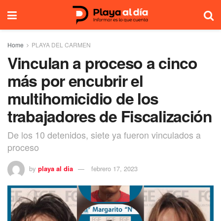
Home
PLAYA DEL CARMEN
Vinculan a proceso a cinco
más por encubrir el
multihomicidio de los
trabajadores de Fiscalización
De los 10 detenidos, siete ya fueron vinculados a
proceso
by
playa al dia
febrero 17, 2023