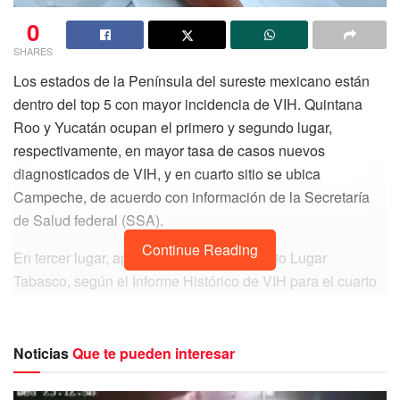
0
SHARES
Los estados de la Península del sureste mexicano están
dentro del top 5 con mayor incidencia de VIH. Quintana
Roo y Yucatán ocupan el primero y segundo lugar,
respectivamente, en mayor tasa de casos nuevos
diagnosticados de VIH, y en cuarto sitio se ubica
Campeche, de acuerdo con información de la Secretaría
de Salud federal (SSA).
Continue Reading
En tercer lugar, aparece Colima y en quinto Lugar
Tabasco, según el Informe Histórico de VIH para el cuarto
trimestre del 2022 de la Dirección General de
Epidemiología. Quintana Roo presenta una tasa de 55.31
por cada 100 mil habitantes, Yucatán 28.50, Colima con
Noticias
Que te pueden interesar
25.46, Campeche 25.45 y Tabasco con una tasa de 23.87,
al corte del 16 de enero del 2023.