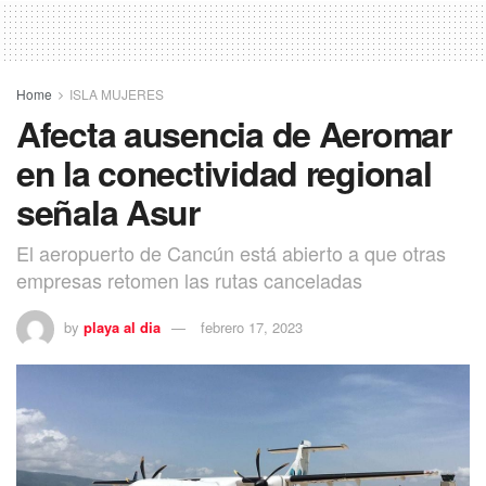
Home
ISLA MUJERES
Afecta ausencia de Aeromar
en la conectividad regional
señala Asur
El aeropuerto de Cancún está abierto a que otras
empresas retomen las rutas canceladas
by
playa al dia
febrero 17, 2023