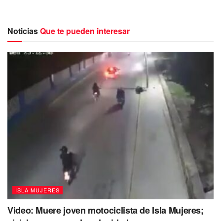
este momento se perdió, vamos a ver quién
la retoma, tenemos algunas posibilidades de
empresas que hacen vuelos regionales,
Noticias
Que te pueden interesar
pequeñas, como Tropic Air, que pueden
retomar ese segmento de mercado”, apuntó
Trueba Coll.
Lamentó que la situación financiera de la empresa ya no le
permita continuar con sus vuelos, aunque decidió omitir
comentarios respecto a si la aerolínea tiene alguna deuda
en específico con el aeropuerto de Cancún o directamente
con Aeropuertos del Sureste (Asur); sin embargo, indicó
que ellos tienen los mecanismos legales para resarcir
cualquier tipo de daño, gracias a contratos de por medio
que tendrán que ejecutarse en su momento.
ISLA MUJERES
Video: Muere joven motociclista de Isla Mujeres;