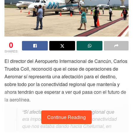
0
SHARES
El director del Aeropuerto Internacional de Cancún, Carlos
Trueba Coll, reconoció que el cese de operaciones de
Aeromar sí representa una afectación para el destino,
sobre todo por la conectividad regional que mantenía y
ahora tendrán que esperar a ver qué pasa con el futuro de
la aerolínea.
“Sí afecta, porque era un vuelo regional que
Continue Reading
era importante, sobre todo en la conectividad
que nos estaba dando hacia Chetumal, en