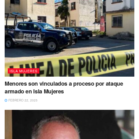
Respecto a Yucatán son 658 casos en 2022, de los cuales
575 son hombre y 83 mujeres; la cifra es mayor en
contraste al año anterior, que sumó 565. Desde 1983 al
2022, la entidad suma 11 mil 146 casos. Por su parte,
Campeche registró 263 casos, 107 en hombres y 56 en
mujeres durante 2022. La cifra total es menor comparada a
la de 2021, cuando se registraron 284. De 1983 al 2022
ISLA MUJERES
acumuló 4 mil 947 casos.
Menores son vinculados a proceso por ataque
En México, del acumulado del año 1983 al 2022 han sido
armado en Isla Mujeres
detectados 350 mil 628 casos de VIH, de los cuales se
FEBRERO 22, 2025
encuentran vivos 222 mil 226. Respecto a los nuevos
diagnosticados, en 2021 fueron 15 mil 903; en 2022, 16 mil
791; el mayor canon es en hombres, con 85.92. En 2020
se tuvo 4 mil 557 muertes a causa de este virus y en 2022
la tasa de mortalidad fue de 3.50 por cada 100 mil