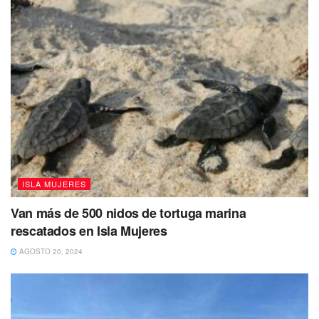
en su momento daremos a conocer; ahorita
está en proceso de estudio y análisis por
parte de la autoridad aeronáutica para
aprobar los programas de inversión a futuro”,
estableció.
Vuelve a Leer
ISLA MUJERES
Van más de 500 nidos de tortuga marina
rescatados en Isla Mujeres
AGOSTO 20, 2024