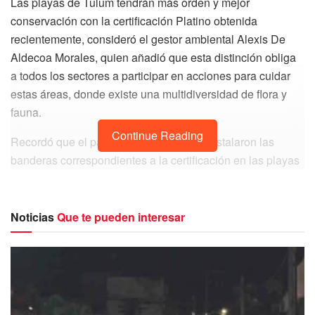
Las playas de Tulum tendrán más orden y mejor
conservación con la certificación Platino obtenida
recientemente, consideró el gestor ambiental Alexis De
Aldecoa Morales, quien añadió que esta distinción obliga
a todos los sectores a participar en acciones para cuidar
estas áreas, donde existe una multidiversidad de flora y
fauna.
Continue Reading
Recordó que el pasado 28 de enero se instalaron las
banderas correspondientes a la certificación en las playas
Pescadores, Maya y Santa Fe, en el marco del Día del
Biólogo, para lo cual se realizó una limpieza de playa y se
brindó una charla de sensibilización. El siguiente reto es
Noticias
Que te pueden interesar
buscar que playa Mezzanine también entre en este
catálogo.