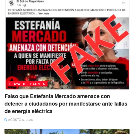
Los regidores solidarenses argumentaron su petición,
señalando que prácticamente a los cuatro fiscales los
habrían enviado “al matadero, a una misión suicida”, que
finalmente hoy se lamenta el crudo desenlace.
Tags:
detenidos
FGE
Multihomicidio
Solidaridad
Vinculación a proceso
PLAYA DEL CARMEN
Falso que Estefanía Mercado amenace con
detener a ciudadanos por manifestarse ante fallas
de energía eléctrica
AGOSTO 6, 2026