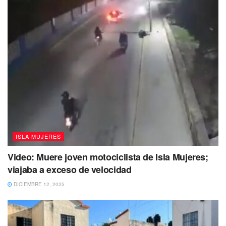
De la cifra acumulada, Quintana Roo cuenta con 995
casos de VIH diagnosticados en 2022, de los cuales 886
son hombres y 109 mujeres. Los números rebasan al
2021, que registró 948. De 1983 al 2022 el Caribe
Mexicano tiene un total de 9 mil 958 casos diagnosticados
con esta enfermedad.
ISLA MUJERES
Video: Muere joven motociclista de Isla Mujeres;
viajaba a exceso de velocidad
DICIEMBRE 12, 2025