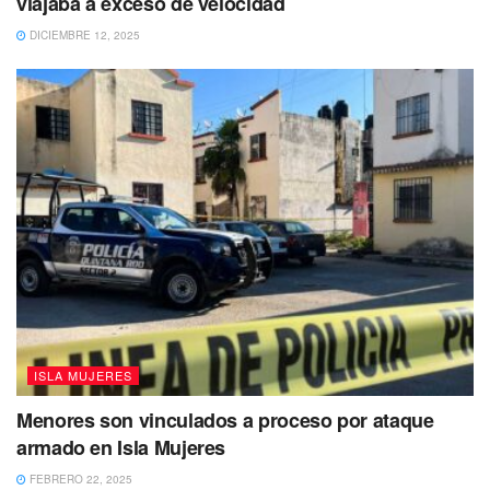
viajaba a exceso de velocidad
DICIEMBRE 12, 2025
Aeromar, aseveró, contaba con personal propio, por lo
menos un promedio de 40 empleados en el destino,
trabajadores que esperan puedan colocarse rápidamente
con alguna otra empresa, lo que vio factible por la
demanda elevada que hay de plazas actualmente y por ser
personal ya capacitado.
“En la región de Quintana Roo, pero
especialmente Cancún-Riviera Maya, hoy
ISLA MUJERES
por hoy tenemos, no nada más en lo
aeronáutico, sino en todos los sectores, una
Menores son vinculados a proceso por ataque
gran necesidad de trabajadores, no se están
armado en Isla Mujeres
cubriendo las plazas disponibles y eso
FEBRERO 22, 2025
permite incorporar a las personas en otras