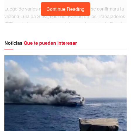
Luego de varios minutos después de que se confirmara la
Continue Reading
victoria Lula da Silva; líder del Partido de los Trabajadores
(PT) posteó en sus redes sociales una bandera de Brasil
con la palabra “Democracia”.
Noticias
Que te pueden interesar
Ya como presidente electo, pronunció desde un hotel las
las primeras palabras en las que aseguró estar
comprometido a “restablecer la paz” y gobernar para
“todos” en un Brasil dividido: