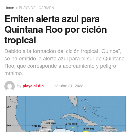
Home
PLAYA DEL CARMEN
Emiten alerta azul para
Quintana Roo por ciclón
tropical
Debido a la formación del ciclón tropical “Quince”,
se ha emitido la alerta azul para el sur de Quintana
Roo, que corresponde a acercamiento y peligro
mínimo.
by
playa al dia
octubre 31, 2022