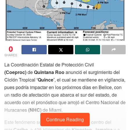
0
SHARES
La Coordinación Estatal de Protección Civil
(Coeproc)
de
Quintana Roo
anunció el surgimiento del
Ciclón Tropical
‘Quince’
, el cual se mantiene en vigilancia,
pues podría impactar en los próximos días en Belice, con
un radio de afectación que abarca el sur del estado, de
acuerdo con el pronóstico que arrojó el Centro Nacional de
Huracanes
(NHC)
de Miami.
Continue Reading
Este fenómeno se localiza actualmente al centro del
mar
Caribe
, a 425 kilómetros de
Kingston
,
Jamaica
y a