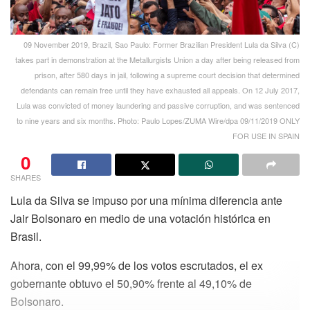
09 November 2019, Brazil, Sao Paulo: Former Brazilian President Lula da Silva (C)
takes part in demonstration at the Metallurgists Union a day after being released from
prison, after 580 days in jail, following a supreme court decision that determined
defendants can remain free until they have exhausted all appeals. On 12 July 2017,
Lula was convicted of money laundering and passive corruption, and was sentenced
to nine years and six months. Photo: Paulo Lopes/ZUMA Wire/dpa 09/11/2019 ONLY
FOR USE IN SPAIN
0
SHARES
Lula da Silva se impuso por una mínima diferencia ante
Jair Bolsonaro en medio de una votación histórica en
Brasil.
Ahora, con el 99,99% de los votos escrutados, el ex
gobernante obtuvo el 50,90% frente al 49,10% de
Bolsonaro.