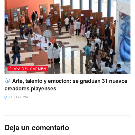
municipio de
Quintana Roo
que cuenta con cinco centros
de salud, un dispensario en Jacinto Canek y un centro de
salud mental pagados con impuestos de los solidarenses.
#Infórmate
Debido a la formación del ciclón
tropical “Quince”, se ha emitido la alerta azul
para el sur de Quintana Roo, que
corresponde a acercamiento y peligro
mínimo.
https://t.co/0WUJR6ISyE
PLAYA DEL CARMEN
— playaaldia (@playaaldia)
October 31,
Arte, talento y emoción: se gradúan 31 nuevos
2022
creadores playenses
JULIO 29, 2026
Deja un comentario