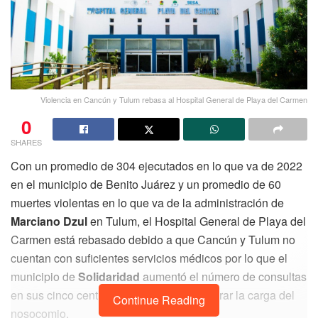
Violencia en Cancún y Tulum rebasa al Hospital General de Playa del Carmen
0
SHARES
Con un promedio de 304 ejecutados en lo que va de 2022
en el municipio de Benito Juárez y un promedio de 60
muertes violentas en lo que va de la administración de
Marciano Dzul
en Tulum, el Hospital General de Playa del
Carmen está rebasado debido a que Cancún y Tulum no
cuentan con suficientes servicios médicos por lo que el
municipio de
Solidaridad
aumentó el número de consultas
en sus cinco centros de salud para aminorar la carga del
Continue Reading
nosocomio.