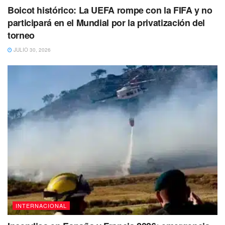
Boicot histórico: La UEFA rompe con la FIFA y no
participará en el Mundial por la privatización del
“No existen dos Brasiles, somos un único
país, un único pueblo, una gran nación”,
torneo
aseveró Lula da Silva.
JULIO 30, 2026
Así mismo, el Tribunal Superior Electoral (TSE) emitió sus
felicitaciones al líder de PT ahora en su condición de
“presidente electo” de Brasil y descartó que Bolsonaro
pueda desconocer el resultado, pese a que aún no se ha
pronunciado.
INTERNACIONAL