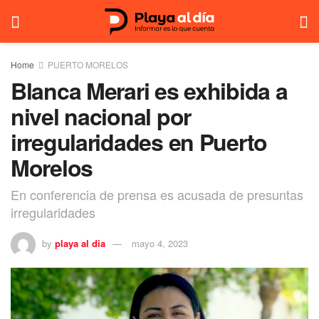
Home
PUERTO MORELOS
Blanca Merari es exhibida a
nivel nacional por
irregularidades en Puerto
Morelos
En conferencia de prensa es acusada de presuntas
irregularidades
by
playa al dia
mayo 4, 2023