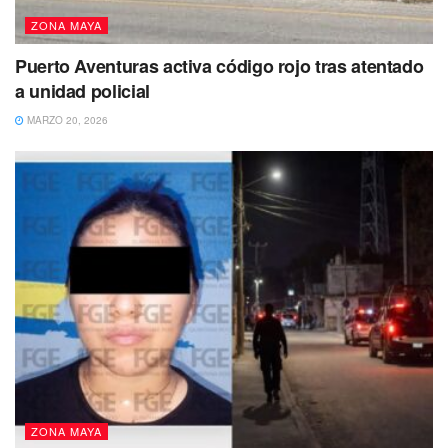
ZONA MAYA
Puerto Aventuras activa código rojo tras atentado
a unidad policial
MARZO 20, 2026
La joven fue reportada como desaparecida el 7 de mayo
de 2023. Hasta el momento se presume como persona no
localizada, de tal forma que se ha activado una ficha de
búsqueda en la Fiscalía General del Estado (FGE).
La persona es de complexión delgada, es
ZONA MAYA