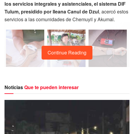
los servicios integrales y asistenciales, el sistema DIF
Tulum, presidido por Ileana Canul de Dzul
, acercó estos
servicios a las comunidades de Chemuyil y Akumal.
Continue Reading
El acercamiento de estos servicios completamente
Noticias
Que te pueden interesar
gratuitos, se realizaron a través de la Coordinación de
Desarrollo Comunitario quién llevó a cabo la brigada de
servicios.
Con gran afluencia de visitantes de las comunidades
antes mencionadas, se impartieron los servicios
en las