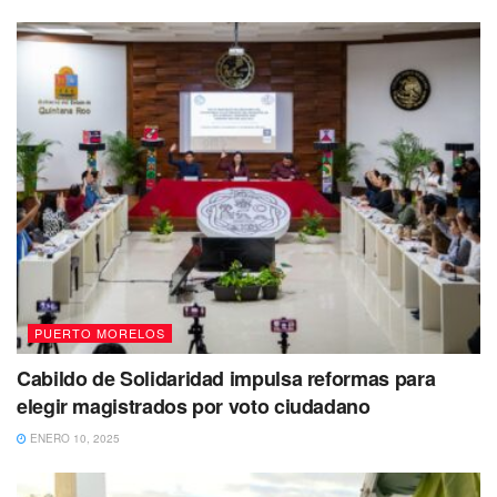
“Solo para subir fotos a FB y Insta.
Porque nunca hay nadie no
medicamentos”
“No hay medicamentos”
“Ni realizan nada ahí, si vas con una
herida se espantan y que ahí no pueden
realizar eso, ni para checar la presión”
PUERTO MORELOS
Cabildo de Solidaridad impulsa reformas para
elegir magistrados por voto ciudadano
ENERO 10, 2025