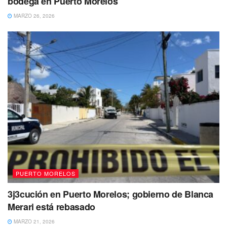
bodega en Puerto Morelos
MARZO 26, 2026
Tal parece que las autoridades ya no engañan tan
fácilmente a los habitantes de Puerto Morelos a
quienes han decepcionado una tras otra
, con la
realización de obras que no concluyen o solo aguantan la
PUERTO MORELOS
entrega.
3j3cución en Puerto Morelos; gobierno de Blanca
Pero los comentarios de los usuarios quejándose de la
Merari está rebasado
situación actual del dispensario continúan:
MARZO 21, 2026