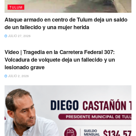
continuar impactando de manera positiva la vida de estos
TULUM
y más niños así como jóvenes, proporcionándoles
Ataque armado en centro de Tulum deja un saldo
experiencias en familia que les permita contribuir al
de un fallecido y una mujer herida
desarrollo integral de cada uno de ellos.
JULIO 27, 2026
TULUM
Video | Tragedia en la Carretera Federal 307:
Volcadura de volquete deja un fallecido y un
lesionado grave
JULIO 2, 2026
Recordemos que desde el pasado 30 de abril la
presidenta Honoraria del DIF Tulum, ha realizado múltiples
festejos a los más pequeños del hogar, permitiéndole a
muchas familias de Tulum darles un momento de diversión
y alegría a sus pequeños.