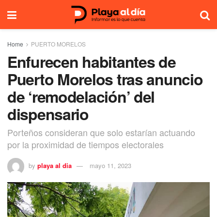
Home
PUERTO MORELOS
Enfurecen habitantes de
Puerto Morelos tras anuncio
de ‘remodelación’ del
dispensario
Porteños consideran que solo estarían actuando
por la proximidad de tiempos electorales
by
playa al dia
mayo 11, 2023