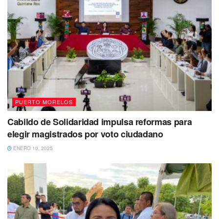
Como factor principal para el aumento en el desarrollo
ciclónico, que se prevé para los meses de agosto a
octubre se encuentra el calentamiento de la región tropical
en el Océano Pacífico.
De manera adicional, en caso de que se formulara el
patrón climatológico conocido como El Niño, se verá
favorecido el número de la formación de huracanes que se
PUERTO MORELOS
espera para la temporada.
Cabildo de Solidaridad impulsa reformas para
Cabe recordar que entre los estados que forman la costa
elegir magistrados por voto ciudadano
del oeste de México se encuentran, Chiapas, Guerrero,
ENERO 10, 2025
Oaxaca, Jalisco, Michoacán, Nayarit, Colima, Sonora,
Sinaloa, Baja California y Baja California Sur.
Con Información de Meteored