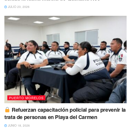
JULIO 23, 2026
Se prevé un día sin probabilidades de lluvias y con ello al
presencia de calor, además habrá una humedad de 68%,
mientras que la sensación térmica será de 38°C y una
nubosidad de 50%.
PUERTO MORELOS
Refuerzan capacitación policial para prevenir la
trata de personas en Playa del Carmen
JUNIO 18, 2026