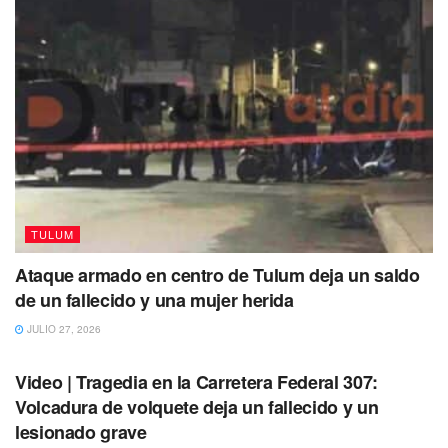
Se debe recordar que
la canícula se caracteriza por
TULUM
temperaturas superiores a 37 grados Celsius,
la
Ataque armado en centro de Tulum deja un saldo
disminución de lluvias y el calentamiento del aire, junto
de un fallecido y una mujer herida
cielos despejados.
Se presenta en algunas regiones del
JULIO 27, 2026
país (la Península de Yucatán entre ellas)
entre los
TULUM
meses
de julio y agosto debido a que las lluvias
Video | Tragedia en la Carretera Federal 307:
disminuyen,
al mismo tiempo que se dan altas
Volcadura de volquete deja un fallecido y un
temperaturas.
lesionado grave