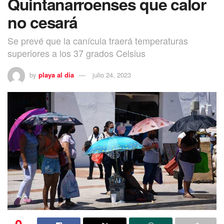
Quintanarroenses que calor
no cesará
Se prevé que la canícula traerá temperaturas
superiores a los 37 grados Celsius
by
playa al dia
julio 24, 2023
0