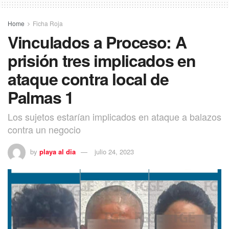
Home
Ficha Roja
Vinculados a Proceso: A
prisión tres implicados en
ataque contra local de
Palmas 1
Los sujetos estarían implicados en ataque a balazos
contra un negocio
by
playa al dia
julio 24, 2023