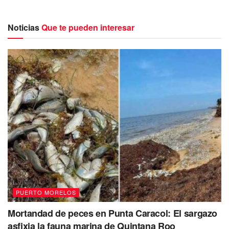
Noticias
Que te pueden interesar
Se espera que desde las 9 de la mañana se presente un
incremento en la temperatura pero con cielo despejado.
Clima Puerto Morelos 25 de julio 2023
A detalle para Puerto Morelos se espera un despejado con
temperaturas calurosas para la región.
PUERTO MORELOS
Mortandad de peces en Punta Caracol: El sargazo
asfixia la fauna marina de Quintana Roo