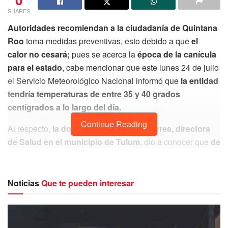
SHARES
Autoridades recomiendan a la ciudadanía de Quintana
Roo
toma medidas preventivas, esto debido a que
el
calor no cesará;
pues se acerca la
época de la canícula
para el estado
, cabe mencionar que este lunes 24 de julio
el Servicio Meteorológico Nacional informó que
la entidad
tendría temperaturas de entre 35 y 40 grados
centígrados a lo largo del día.
Continue Reading
Al respecto,
la doctora Sonia Vargas Torres, directora
de Salud en el municipio de Tulum
, dio a conocer que
de
acuerdo a información que ha sido emitida por el
Servicio Meteorológico Nacional,
la última semana del
mes de julio inicia la canícula y
se prolongará hasta
Noticias
Que te pueden interesar
mediados del mes de agosto.