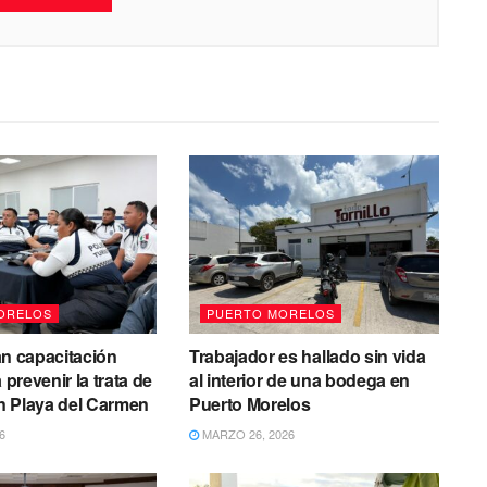
ORELOS
PUERTO MORELOS
n capacitación
Trabajador es hallado sin vida
a prevenir la trata de
al interior de una bodega en
n Playa del Carmen
Puerto Morelos
6
MARZO 26, 2026