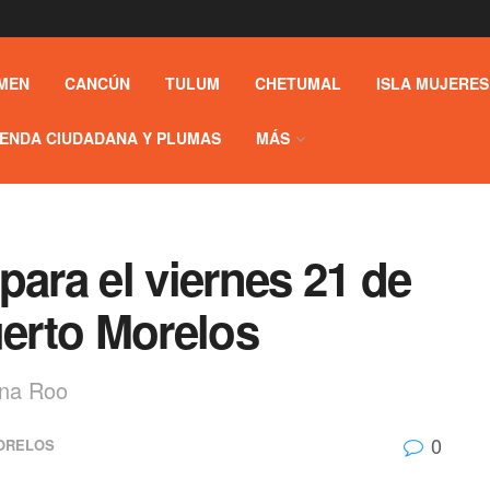
MEN
CANCÚN
TULUM
CHETUMAL
ISLA MUJERES
ENDA CIUDADANA Y PLUMAS
MÁS
para el viernes 21 de
uerto Morelos
ana Roo
0
ORELOS