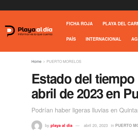
FICHA ROJA
PLAYA DEL CAR
PAÍS
INTERNACIONAL
AG
Home
PUERTO MORELOS
Estado del tiempo 
abril de 2023 en P
Podrían haber ligeras lluvias en Quint
by
playa al dia
abril 20, 2023
in
PUERTO M