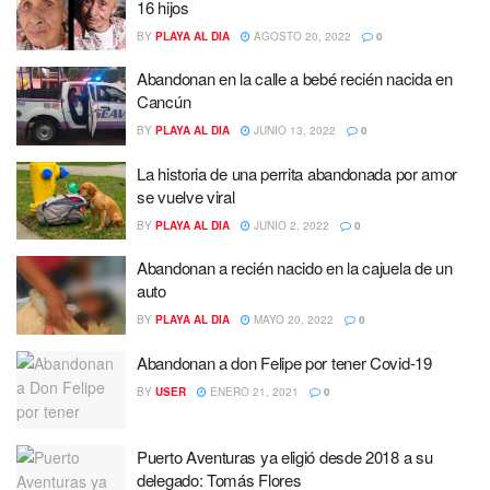
16 hijos
BY
PLAYA AL DIA
AGOSTO 20, 2022
0
Abandonan en la calle a bebé recién nacida en
Cancún
BY
PLAYA AL DIA
JUNIO 13, 2022
0
La historia de una perrita abandonada por amor
se vuelve viral
BY
PLAYA AL DIA
JUNIO 2, 2022
0
Abandonan a recién nacido en la cajuela de un
auto
BY
PLAYA AL DIA
MAYO 20, 2022
0
Abandonan a don Felipe por tener Covid-19
BY
USER
ENERO 21, 2021
0
Puerto Aventuras ya eligió desde 2018 a su
delegado: Tomás Flores