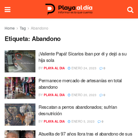
Home
Tag
Abandono
Etiqueta:
Abandono
¡Valiente Papá! Sicarios iban por él y dejó a su
hija sola
BY
PLAYA AL DIA
ENERO 24, 2023
0
Permanece mercado de artesanías en total
abandono
BY
PLAYA AL DIA
ENERO 20, 2023
0
Rescatan a perros abandonados; sufrían
desnutrición
BY
PLAYA AL DIA
ENERO 5, 2023
0
Abuelita de 97 años llora tras el abandono de sus