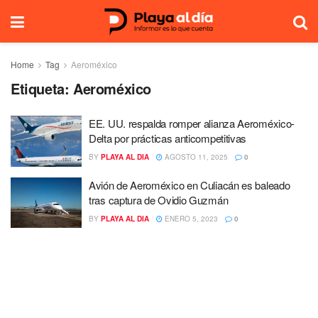
Home
Tag
Aeroméxico
Etiqueta:
Aeroméxico
EE. UU. respalda romper alianza Aeroméxico-
Delta por prácticas anticompetitivas
BY
PLAYA AL DIA
AGOSTO 11, 2025
0
Avión de Aeroméxico en Culiacán es baleado
tras captura de Ovidio Guzmán
BY
PLAYA AL DIA
ENERO 5, 2023
0