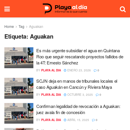
Home
Tag
Aguakan
Etiqueta:
Aguakan
Es más urgente subsidiar el agua en Quintana
Roo que seguir rescatando proyectos fallidos de
la 4T: Ernesto Sánchez
BY
PLAYA AL DIA
ENERO 23, 2026
0
SCJN deja en manos de tribunales locales el
caso Aguakán en Cancún y Riviera Maya
BY
PLAYA AL DIA
OCTUBRE 3, 2025
0
Confirman legalidad de revocación a Aguakan:
juez avala fin de concesión
BY
PLAYA AL DIA
ABRIL 15, 2025
0