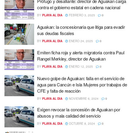
Prófugo y desafiante: director de Aguakan carga
contra el gobierno estatal en cadena nacional
BY
PLAYA AL DIA
FEBRERO 3, 2025
0
Aguakan: la concesionaria que litiga para evadir
sus deudas fiscales
BY
PLAYA AL DIA
ENERO 24, 2025
0
Emiten ficha roja y alerta migratoria contra Paul
Rangel Merkley, director de Aguakan
BY
PLAYA AL DIA
ENERO 12, 2025
0
Nuevo golpe de Aguakan: falla en el servicio de
agua para Cancún e Isla Mujeres por trabajos de
CFE y falta de reacción
BY
PLAYA AL DIA
NOVIEMBRE 6, 2024
0
Exigen revocar la concesión de Aguakan por
abusos y mala calidad del servicio
BY
PLAYA AL DIA
OCTUBRE 8, 2024
0