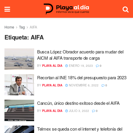
Home
Tag
AIFA
Etiqueta:
AIFA
Busca López Obrador acuerdo para mudar del
AICM al AIFA transporte de carga
BY
PLAYA AL DIA
ENERO 19, 2023
0
Recortan al INE 18% del presupuesto para 2023
BY
PLAYA AL DIA
NOVIEMBRE 6, 2022
0
Cancún, único destino exitoso desde el AIFA
BY
PLAYA AL DIA
JULIO 3, 2022
0
Telmex se queda con el internet y telefonía del