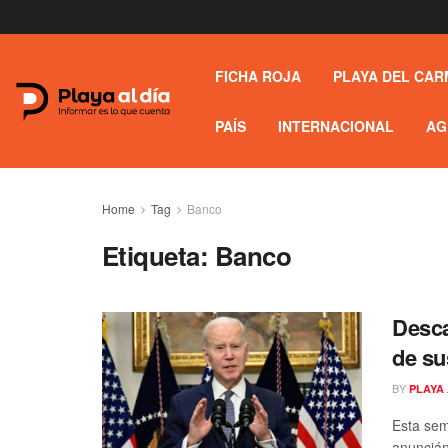
FICHA ROJA
PLAYA DEL CAR
PAÍS
INTERNACIONAL
AG
Home
Tag
Banco
Etiqueta:
Banco
Desca
de su
BY
PLAYA 
Esta sem
anuncián