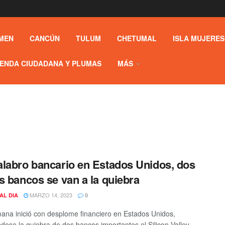
MEN
CANCÚN
TULUM
CHETUMAL
ISLA MUJERES
ENDA CIUDADANA Y PLUMAS
MÁS
labro bancario en Estados Unidos, dos
s bancos se van a la quiebra
MARZO 14, 2023
AL DIA
0
ana inició con desplome financiero en Estados Unidos,
dose la quiebra de dos bancos importantes el Silicon Valley