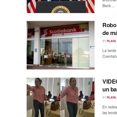
Bank ...
Robo 
de má
BY
PLAYA 
La tarde
Cuentaha
VIDEO
un b
BY
PLAYA 
En redes
las tend