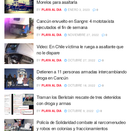
Morelos para asaltarla
BY
PLAYA AL DIA
ENERO 3, 2023
0
Cancún envuelto en Sangre: 4 mototaxista
ejecutados el fin de semana
BY
PLAYA AL DIA
NOVIEMBRE 27, 2022
0
Video: En Chile víctima le ruega a asaltante que
no le dispare
BY
PLAYA AL DIA
OCTUBRE 27, 2022
0
Detienen a 11 personas armadas intercambiando
droga en Cancún
BY
PLAYA AL DIA
OCTUBRE 18, 2022
0
Traman los Beristain rescate de tres detenidos
con droga y armas
BY
PLAYA AL DIA
OCTUBRE 9, 2022
0
Policía de Solidaridad combate al narcomenudeo
y robos en colonias y fraccionamientos