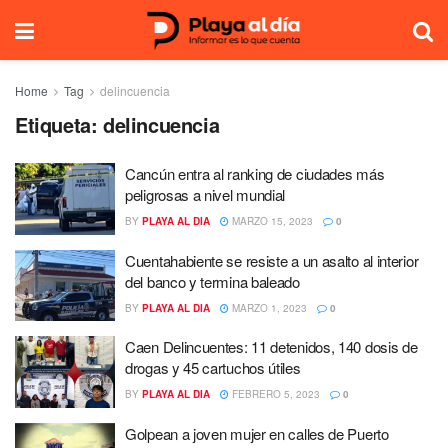
Home
Tag
delincuencia
Etiqueta:
delincuencia
Cancún entra al ranking de ciudades más
peligrosas a nivel mundial
BY
PLAYA AL DIA
MARZO 15, 2023
0
Cuentahabiente se resiste a un asalto al interior
del banco y termina baleado
BY
PLAYA AL DIA
MARZO 1, 2023
0
Caen Delincuentes: 11 detenidos, 140 dosis de
drogas y 45 cartuchos útiles
BY
PLAYA AL DIA
FEBRERO 5, 2023
0
Golpean a joven mujer en calles de Puerto