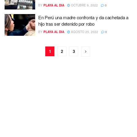
BY
PLAYA AL DIA
OCTUBRE 9, 2022
0
En Perú una madre confronta y da cachetada a
hijo tras ser detenido por robo
BY
PLAYA AL DIA
AGOSTO 25, 2022
0
1
2
3