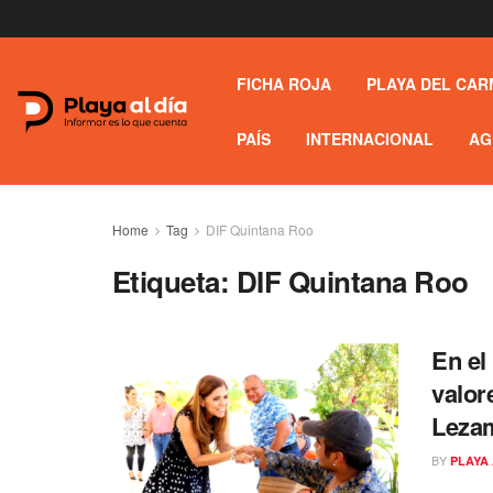
FICHA ROJA
PLAYA DEL CAR
PAÍS
INTERNACIONAL
AG
Home
Tag
DIF Quintana Roo
Etiqueta:
DIF Quintana Roo
En el
valor
Leza
BY
PLAYA 