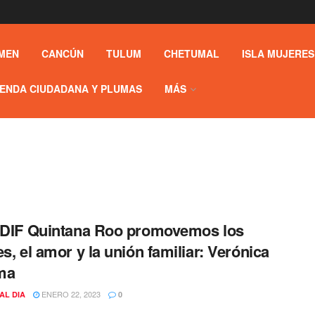
MEN
CANCÚN
TULUM
CHETUMAL
ISLA MUJERES
ENDA CIUDADANA Y PLUMAS
MÁS
 DIF Quintana Roo promovemos los
es, el amor y la unión familiar: Verónica
ma
ENERO 22, 2023
AL DIA
0