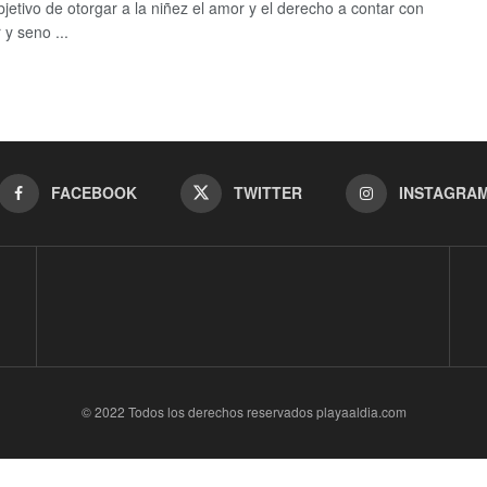
bjetivo de otorgar a la niñez el amor y el derecho a contar con
 y seno ...
FACEBOOK
TWITTER
INSTAGRA
© 2022 Todos los derechos reservados playaaldia.com