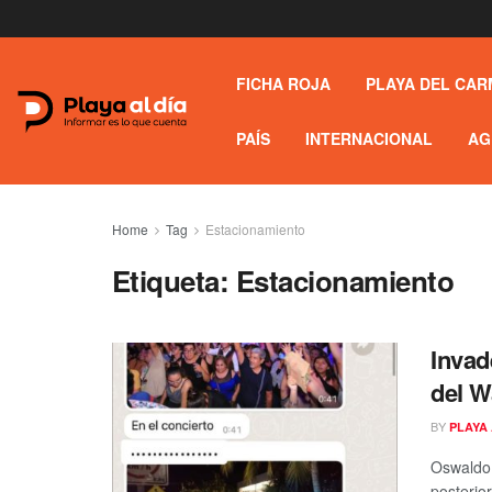
FICHA ROJA
PLAYA DEL CAR
PAÍS
INTERNACIONAL
AG
Home
Tag
Estacionamiento
Etiqueta:
Estacionamiento
Invad
del W
BY
PLAYA 
Oswaldo 
posterior