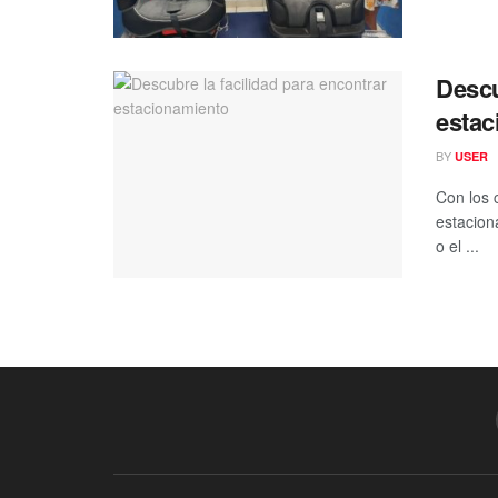
Descu
estac
BY
USER
Con los 
estacion
o el ...