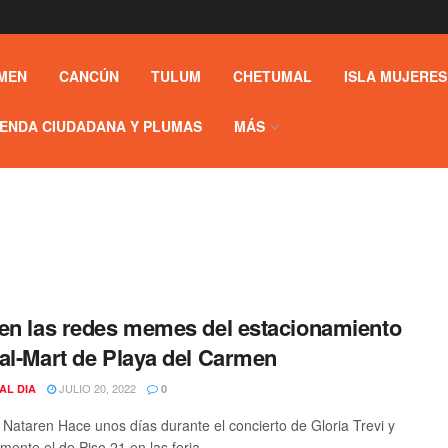
MEN
CANCÚN
TULUM
CHETUMAL
ISLA MUJERES
ENDA CIUDADANA Y PLUMAS
MÁS
en las redes memes del estacionamiento
al-Mart de Playa del Carmen
JULIO 20, 2022
AL DIA
0
Nataren Hace unos días durante el concierto de Gloria Trevi y
mente el de Piso 21 en las feria ...