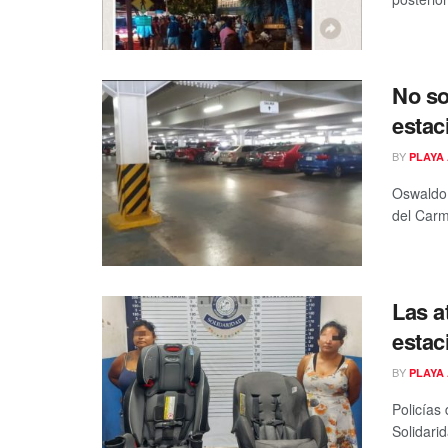
No so
estac
BY
PLAYA 
Oswaldo 
del Carm
Las a
estac
BY
PLAYA 
Policías
Solidari