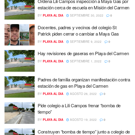
Ordena Lili Campos inspección a Maya Gas por
estación cerca de escuela en Misión del Carmen
BY
PLAYA AL DIA
SEPTIEMBRE 30, 2022
0
Docentes, padres y vecinos del colegio St
Patrick piden cerrar o cambiar a Maya Gas
BY
PLAYA AL DIA
SEPTIEMBRE 9, 2022
0
Hay revisiones de gaseras en Playa del Carmen
BY
PLAYA AL DIA
SEPTIEMBRE 1, 2022
0
Padres de familia organizan manifestación contra
estación de gas en Playa del Carmen
BY
PLAYA AL DIA
AGOSTO 26, 2022
0
Pide colegio a Lili Campos frenar “bomba de
tiempo”
BY
PLAYA AL DIA
AGOSTO 19, 2022
0
Construyen “bomba de tiempo” junto a colegio de