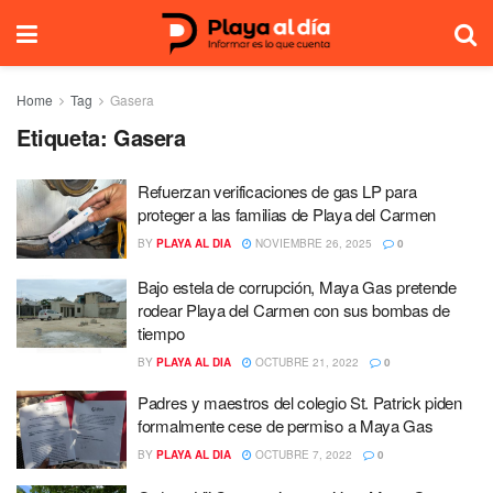
Home
Tag
Gasera
Etiqueta:
Gasera
Refuerzan verificaciones de gas LP para
proteger a las familias de Playa del Carmen
BY
PLAYA AL DIA
NOVIEMBRE 26, 2025
0
Bajo estela de corrupción, Maya Gas pretende
rodear Playa del Carmen con sus bombas de
tiempo
BY
PLAYA AL DIA
OCTUBRE 21, 2022
0
Padres y maestros del colegio St. Patrick piden
formalmente cese de permiso a Maya Gas
BY
PLAYA AL DIA
OCTUBRE 7, 2022
0