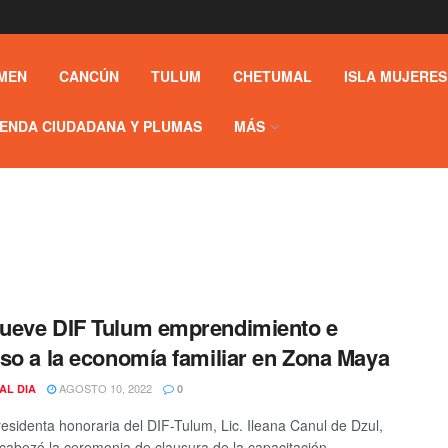
MEN
CANCÚN
TULUM
CHETUMAL
ISLA MUJERES
ENDA CIUDADANA Y PLUMAS
MÁS
ueve DIF Tulum emprendimiento e
so a la economía familiar en Zona Maya
AGOSTO 10, 2022
AL DIA
0
residenta honoraria del DIF-Tulum, Lic. Ileana Canul de Dzul,
cabezó la ceremonia de clausura de la capacitación, ...