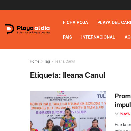
FICHA ROJA
PLAYA DEL CAR
PAÍS
INTERNACIONAL
AG
Home
Tag
Ileana Canul
Etiqueta:
Ileana Canul
Prom
impul
BY
PLAYA 
Fue la p
quien en