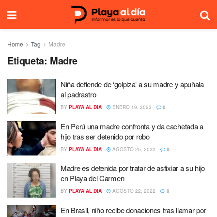
Home
Tag
Madre
Etiqueta:
Madre
Niña defiende de ‘golpiza’ a su madre y apuñala
al padrastro
BY
PLAYA AL DIA
ENERO 19, 2023
0
En Perú una madre confronta y da cachetada a
hijo tras ser detenido por robo
BY
PLAYA AL DIA
AGOSTO 25, 2022
0
Madre es detenida por tratar de asfixiar a su hijo
en Playa del Carmen
BY
PLAYA AL DIA
AGOSTO 22, 2022
0
En Brasil, niño recibe donaciones tras llamar por