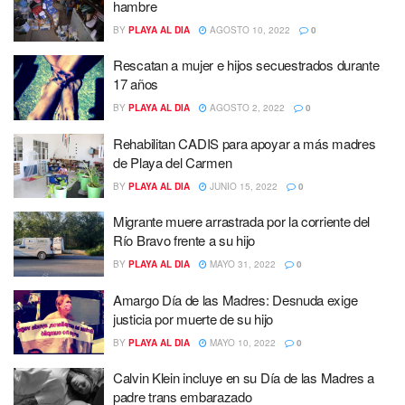
hambre
BY
PLAYA AL DIA
AGOSTO 10, 2022
0
Rescatan a mujer e hijos secuestrados durante
17 años
BY
PLAYA AL DIA
AGOSTO 2, 2022
0
Rehabilitan CADIS para apoyar a más madres
de Playa del Carmen
BY
PLAYA AL DIA
JUNIO 15, 2022
0
Migrante muere arrastrada por la corriente del
Río Bravo frente a su hijo
BY
PLAYA AL DIA
MAYO 31, 2022
0
Amargo Día de las Madres: Desnuda exige
justicia por muerte de su hijo
BY
PLAYA AL DIA
MAYO 10, 2022
0
Calvin Klein incluye en su Día de las Madres a
padre trans embarazado