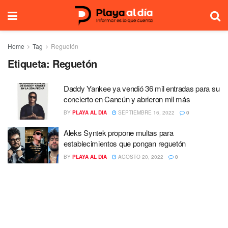
Home
Tag
Reguetón
Etiqueta:
Reguetón
Daddy Yankee ya vendió 36 mil entradas para su
concierto en Cancún y abrieron mil más
BY
PLAYA AL DIA
SEPTIEMBRE 16, 2022
0
Aleks Syntek propone multas para
establecimientos que pongan reguetón
BY
PLAYA AL DIA
AGOSTO 20, 2022
0