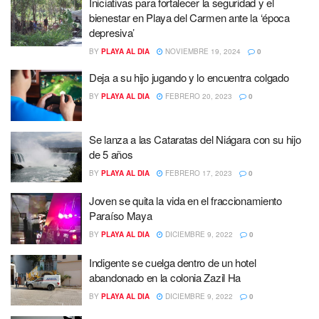
Iniciativas para fortalecer la seguridad y el
bienestar en Playa del Carmen ante la ‘época
depresiva’
BY
PLAYA AL DIA
NOVIEMBRE 19, 2024
0
Deja a su hijo jugando y lo encuentra colgado
BY
PLAYA AL DIA
FEBRERO 20, 2023
0
Se lanza a las Cataratas del Niágara con su hijo
de 5 años
BY
PLAYA AL DIA
FEBRERO 17, 2023
0
Joven se quita la vida en el fraccionamiento
Paraíso Maya
BY
PLAYA AL DIA
DICIEMBRE 9, 2022
0
Indigente se cuelga dentro de un hotel
abandonado en la colonia Zazil Ha
BY
PLAYA AL DIA
DICIEMBRE 9, 2022
0