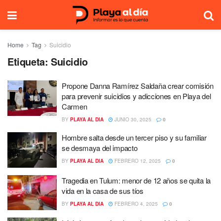
Home
Tag
Suicidio
Etiqueta:
Suicidio
Propone Danna Ramírez Saldaña crear comisión
para prevenir suicidios y adicciones en Playa del
Carmen
BY
PLAYA AL DIA
JUNIO 30, 2025
0
Hombre salta desde un tercer piso y su familiar
se desmaya del impacto
BY
PLAYA AL DIA
FEBRERO 12, 2025
0
Tragedia en Tulum: menor de 12 años se quita la
vida en la casa de sus tíos
BY
PLAYA AL DIA
FEBRERO 4, 2025
0