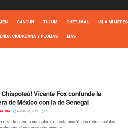
MEN
CANCÚN
TULUM
CHETUMAL
ISLA MUJERES
ENDA CIUDADANA Y PLUMAS
MÁS
e Chispoteó! Vicente Fox confunde la
ra de México con la de Senegal
ABRIL 20, 2022
AL DIA
0
un error lo comete cualquiera, en esta ocasión las redes sociales
erdonado al ex presidente Vicente ...