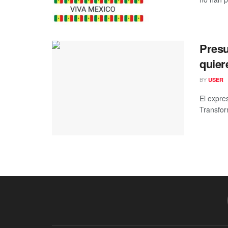
Presu
quier
BY
USER
El expre
Transfor