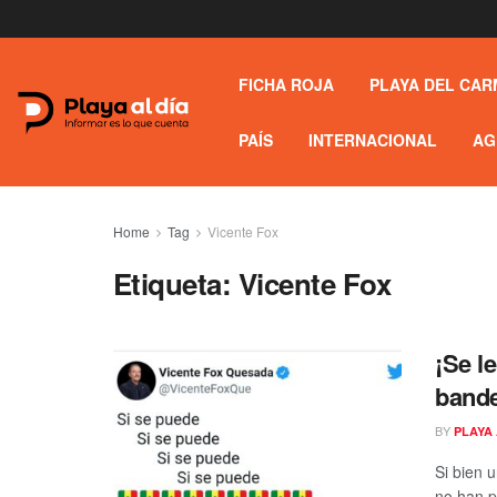
FICHA ROJA
PLAYA DEL CAR
PAÍS
INTERNACIONAL
AG
Home
Tag
Vicente Fox
Etiqueta:
Vicente Fox
¡Se l
bande
BY
PLAYA 
Si bien 
no han p