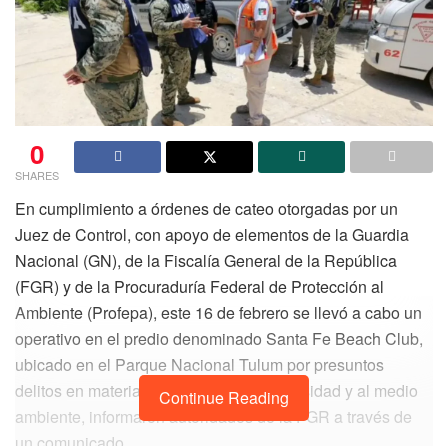
0
SHARES
En cumplimiento a órdenes de cateo otorgadas por un
Juez de Control, con apoyo de elementos de la Guardia
Nacional (GN), de la Fiscalía General de la República
(FGR) y de la Procuraduría Federal de Protección al
Ambiente (Profepa), este 16 de febrero se llevó a cabo un
operativo en el predio denominado Santa Fe Beach Club,
ubicado en el Parque Nacional Tulum por presuntos
delitos en materia de daños a la biodiversidad y al medio
Continue Reading
ambiente, informaron autoridades de la FGR a través de
un comunicado.