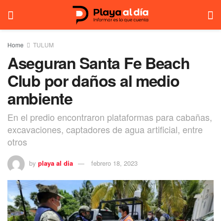
Home
TULUM
Aseguran Santa Fe Beach
Club por daños al medio
ambiente
En el predio encontraron plataformas para cabañas,
excavaciones, captadores de agua artificial, entre
otros
by
playa al dia
febrero 18, 2023