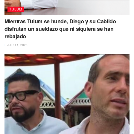
impedir la construcción de infraestructura que se pretenda
realizar de manera ilegal.
TULUM
Mientras Tulum se hunde, Diego y su Cabildo
Puedes Leer además
disfrutan un sueldazo que ni siquiera se han
rebajado
JULIO 1, 2026