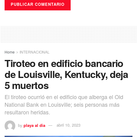
Home
INTERNACIONAL
Tiroteo en edificio bancario
de Louisville, Kentucky, deja
5 muertos
El tiroteo ocurrió en el edificio que alberga el Old
National Bank en Louisville; seis personas más
resultaron heridas.
by
playa al dia
abril 10, 2023