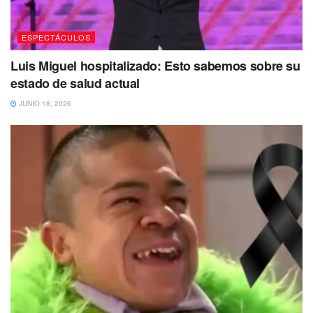
TikTok se han viralizado cientos de videos que abordan
esta teoría,
ESPECTÁCULOS
¿tú qué opinas al respecto?
Luis Miguel hospitalizado: Esto sabemos sobre su
estado de salud actual
No dejes de Leer
JUNIO 18, 2026