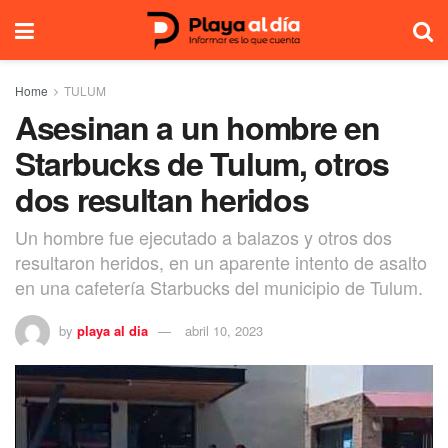
Home
TULUM
Asesinan a un hombre en
Starbucks de Tulum, otros
dos resultan heridos
Un hombre fue ejecutado a balazos y otros dos
resultaron heridos, en un aparente intento de asalto
en una cafetería Starbucks del municipio de Tulum.
by
playa al dia
abril 10, 2023