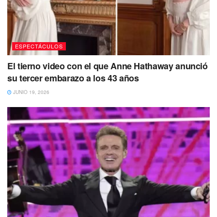
ESPECTÁCULOS
El tierno video con el que Anne Hathaway anunció
su tercer embarazo a los 43 años
JUNIO 19, 2026
Ninguno de los dos ha salido a desmentir el rumor,
mientras tanto, los internautas han aprovechado la noticia
para criticar a la nueva novia de Piqué.
Cabe mencionar que ninguno de los dos ha salido para
desmentir el rumor, no obstante los fans de Shakira han
aprovechado para criticar a la nueva novia de Piqué. En