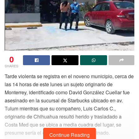
0
SHARES
Tarde violenta se registra en el noveno municipio, cerca de
las 14 horas de este lunes un sujeto originario de
Monterrey, identificado como David González Cuellar fue
asesinado en la sucursal de Starbucks ubicado en av.
Tulum mientras que su compañero, Luis Carlos C.,
originario de Chihuahua resultó herido y trasladado a
Costa Med que se ubica a media cuadra del lugar, se
presume sería el escolta del hombre asesinado.
Continue Reading