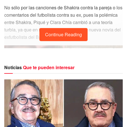
No sólo por las canciones de Shakira contra la pareja o los
comentarios del futbolista contra su ex, pues la polémica
entre Shakira, Piqué y Clara Chía cambió a una teoría
turbia, ya que en internet aseguran que la nueva novia del
Continue Reading
exfutbolista del Barcelona era hombre.
Noticias
Que te pueden interesar