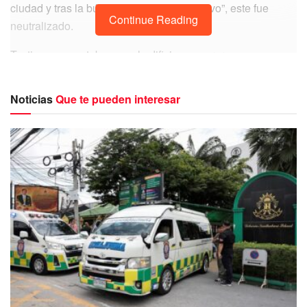
ciudad y tras la búsqueda del “tirador activo”, este fue
Continue Reading
neutralizado.
Testigos que estaban en el edificio aseguraron que
escucharon varios disparos en el interior. Al lugar llegaron
múltiples patrullas y ambulancias, quienes han sacado a
Noticias
Que te pueden interesar
algunos heridos del tiroteo.
BREAKING: An active shooting is underway
at and around the Old National Bank in
downtown Louisville. Details:
– Authorities say this is another ‘Mass
casualty incident’. Multiple casualties
confirmed.
– Officers heard yelling: “Active shooter at the
bank” as he told traffic…
pic.twitter.com/YRsVRzWcGq