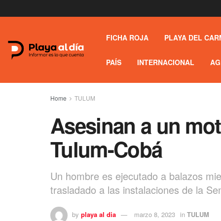
FICHA ROJA
PLAYA DEL CAR
PAÍS
INTERNACIONAL
AG
Home
TULUM
Asesinan a un moto
Tulum-Cobá
Un hombre es ejecutado a balazos mien
trasladado a las instalaciones de la S
by
playa al dia
marzo 8, 2023
in
TULUM