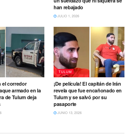
un sueldazo que ni siquiera se
han rebajado
JULIO 1, 2026
TULUM
n el corredor
¡De película! El capitán de Irán
Ataque armado en la
revela que fue encañonado en
ra de Tulum deja
Tulum y se salvó por su
s
pasaporte
6
JUNIO 13, 2026