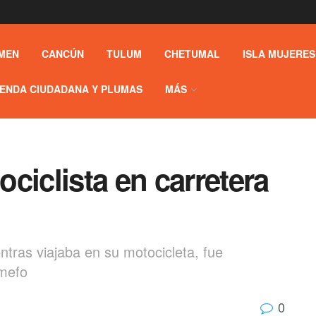
MEN
CANCÚN
TULUM
CHETUMAL
ISLA MUJERES
ENDA CIUDADANA Y PLUMAS
MÁS
ciclista en carretera
tras viajaba en su motocicleta, fue
emefo
0