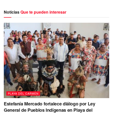
Noticias
Que te pueden interesar
“El ex gobernador Carlos Joaquín González
se ha comunicado con mis familiares para
amenazar que de continuar publicando
videos me volverán a meter a la cárcel
Una vez más la persecución política en mi
PLAYA DEL CARMEN
contra es orquestada por el señor Carlos
Joaquín Gonzalez, que no se ha conformado
Estefanía Mercado fortalece diálogo por Ley
con privar ilegalmente de mi libertad durante
General de Pueblos Indígenas en Playa del