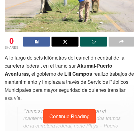
0
SHARES
A lo largo de seis kilómetros del camellón central de la
carretera federal, en el tramo sur
Akumal-Puerto
Aventuras,
el gobierno de
Lili Campos
realizó trabajos de
mantenimiento y limpieza a través de Servicios Públicos
Municipales para mayor seguridad de quienes transitan
esa vía.
“Vamos renovando y avanzado con el
Continue Reading
mantenimiento permanente a los dos tramos
de la carretera federal, norte Playa – Puerto
Morelos y sur Akumal–Playa. El trabajo