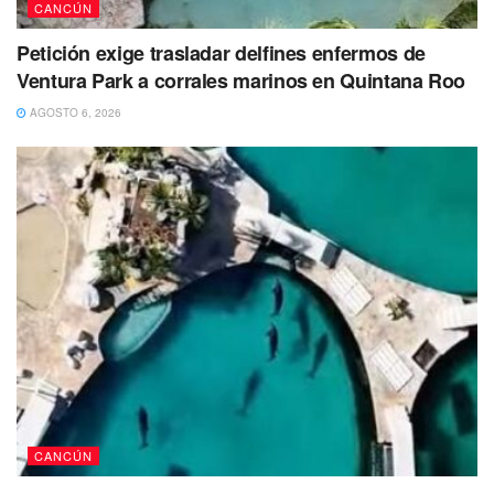
supo era promotor de la empresa Bimbo y se llamaba
CANCÚN
Jonathan, buscaban apoyo de la ciudadanía para realizar
Petición exige trasladar delfines enfermos de
una costosa operación que le permitiera a Jonathan su
Ventura Park a corrales marinos en Quintana Roo
recuperación.
AGOSTO 6, 2026
CANCÚN