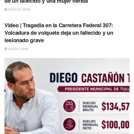
de un fallecido y una mujer herida
JULIO 27, 2026
TULUM
Expuso que esto fue debido a la situación que se vive en
Video | Tragedia en la Carretera Federal 307:
Chichén Itzá, ya que las agencias redireccionaron sus
Volcadura de volquete deja un fallecido y un
tours a sitios arqueológicos como Tulum. Añadió que este
lesionado grave
auge de la temporada alta durará hasta el 5 de enero y
JULIO 2, 2026
posteriormente bajará y se establecerá en 80 por ciento.
“En la mañana (del martes) estuvo muy larga
la fila, el día de ayer de igual manera, quiero
pensar que ayer fue debido a que muchas
agencias desviaron sus tours hacia Tulum y
al igual que Ek Balam estuvimos a tope, al
100 por ciento”, externó.
Por su parte, Jesús Pastrana, con varios años como
vendedor de artesanías, declaró que las galerías y
restaurantes fueron los que más se favorecieron con la