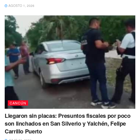
#Comenta
#Comparte
#Cancun
AGOSTO 1, 2026
https://t.co/V5KuGBYq1l
pic.twitter.com/vYLNC0Zt6V
— cancunaldi2 (@cancunaldi2)
January 3,
2023
En tanto este miércoles 4 de enero, Jonathan habría
perdido la vida en el área de choque del IMSS de la 509.
Te Puede Interesar:
Iban por su hermana: Arrebatan la vida
de joven a balazos
CANCÚN
Llegaron sin placas: Presuntos fiscales por poco
son linchados en San Silverio y Yalchén, Felipe
Carrillo Puerto