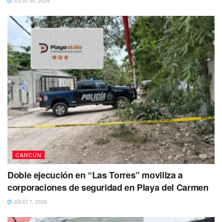
JULIO 30, 2026
En las redes sociales, se han sumado a la pena que hoy
embarga a la familia del joven promotor, al que amigos y
conocidos llamaban “güero”.
Tags:
ataque
Cancun
muerte
Paseos del mar
CANCÚN
Doble ejecución en “Las Torres” moviliza a
corporaciones de seguridad en Playa del Carmen
JULIO 7, 2026