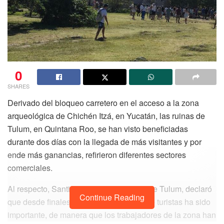
0
SHARES
Derivado del bloqueo carretero en el acceso a la zona
arqueológica de Chichén Itzá, en Yucatán, las ruinas de
Tulum, en Quintana Roo, se han visto beneficiadas
durante dos días con la llegada de más visitantes y por
ende más ganancias, refirieron diferentes sectores
comerciales.
Al respecto, Santiago Torres, guía local de Tulum, declaró
Continue Reading
que desde finales de diciembre el flujo de turistas ha sido
importante, de manera que los trabajadores de la zona han