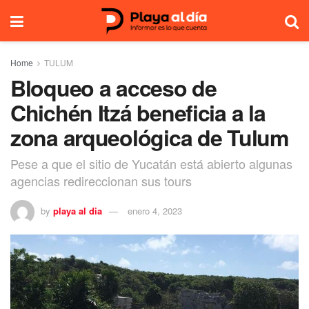
Home
TULUM
Bloqueo a acceso de
Chichén Itzá beneficia a la
zona arqueológica de Tulum
Pese a que el sitio de Yucatán está abierto algunas
agencias redireccionan sus tours
by
playa al dia
enero 4, 2023