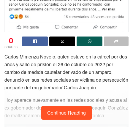
0
SHARES
Carlos Mimenza Novelo, quien estuvo en la cárcel por dos
años y salió de prisión el 26 de octubre de 2022 por
cambio de medida cautelar derivado de un amparo,
denunció en sus redes sociales ser víctima de persecución
por parte del ex gobernador Carlos Joaquín.
Hoy aparece nuevamente en las redes sociales y acusa al
ex gobernador de Quintana Roo, Carlos Joaquín González
Continue Reading
de realizar amenazas a su familia vía telefónica.