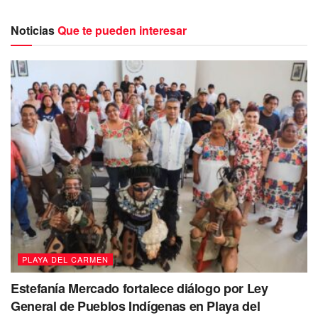
consiste en chapeo, poda, deshierbe y
acomodo de piedras de manera que se vea
Noticias
Que te pueden interesar
presentable y permitan la visibilidad”
puntualizó el secretario de Servicios
Públicos Benny Millán.
PLAYA DEL CARMEN
Estefanía Mercado fortalece diálogo por Ley
General de Pueblos Indígenas en Playa del