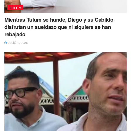
afluencia de visitantes nacionales y extranjeros.
TULUM
Mientras Tulum se hunde, Diego y su Cabildo
disfrutan un sueldazo que ni siquiera se han
rebajado
JULIO 1, 2026
Consideró que estaban operando entre 70 y 80 por ciento,
pero en estos dos días lograron generar ventas hasta por
arriba de los 90 puntos porcentuales.
Se debe recordar que la zona arqueológica de Chichén