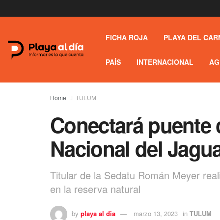
FICHA ROJA
PLAYA DEL CAR
PAÍS
INTERNACIONAL
AG
Home
TULUM
Conectará puente c
Nacional del Jagu
Titular de la Sedatu Román Meyer reali
en la reserva natural
by
playa al dia
marzo 13, 2023
in
TULUM