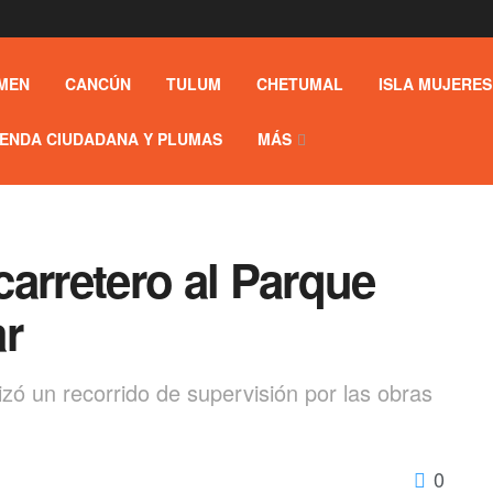
MEN
CANCÚN
TULUM
CHETUMAL
ISLA MUJERES
ENDA CIUDADANA Y PLUMAS
MÁS
arretero al Parque
ar
zó un recorrido de supervisión por las obras
0