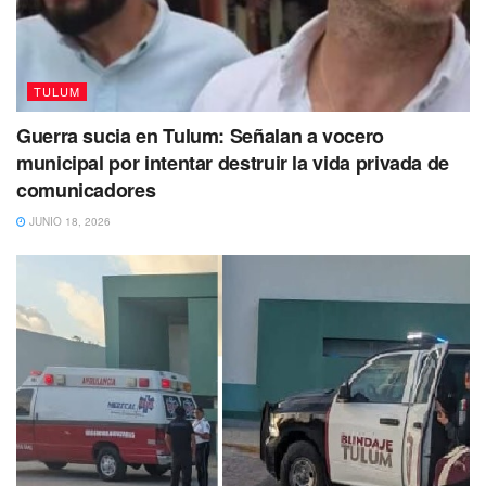
TULUM
Al respecto,
la especialista de la Coordinación Nacional
Guerra sucia en Tulum: Señalan a vocero
de Conservación del Patrimonio Cultural (CNCPC)
del
municipal por intentar destruir la vida privada de
INAH
refiere que el plan de trabajo prevé intervenciones
comunicadores
en siete construcciones:
el Templo de los Frescos; el
JUNIO 18, 2026
Castillo (la más emblemática de Tulum), el Templo del
Dios Descendente, la Casa del Halach Uinik, el Palacio
de las Columnas, la Casa del Chultún y la Torre Norte
de la muralla.
Patricia Meehan Hermanson indica que
el proyecto de
conservación trabaja de la mano con el de
arqueología
, a cargo del investigador del
Centro INAH
Quintana Roo,
Antonio Reyes Solís, puesto que la
preservación de murales, estucos y otros elementos