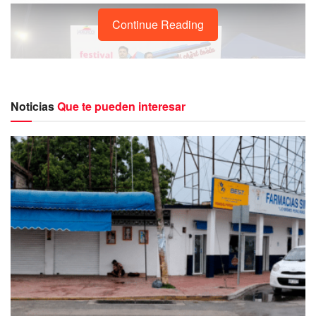
Continue Reading
Noticias
Que te pueden interesar
Derivado de lo anterior,
a este acto inaugural asistieron
autoridades estatales y municipales
, encabezadas por
la titular del
Consejo de la Juventud y el Deporte, Nadia
Salazar Varela
, en representación de la presidenta
municipal de Felipe Carrillo Puerto, Mary Hernández.
Cabe mencionar que en
este festival deportivo que
consta de pista y campo
se desarrollará los días viernes