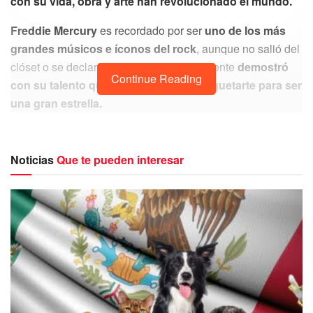
con su vida, obra y arte han revolucionado el mundo.
Freddie Mercury
es recordado por ser
uno de los más
grandes músicos e íconos del rock
, aunque no salió del
clóset o se declaró homosexual abiertamente
demostró
Continue Reading
con su talento que no es necesario etiquetarte para ser
una gran estrella.
Noticias
Que te pueden interesar
Mercury hizo vibrar a millones de personas
con su