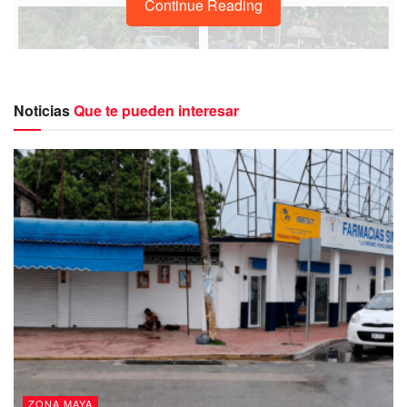
Continue Reading
Noticias
Que te pueden interesar
De acuerdo a la información recabada,
desde ayer
viernes por la tarde las autoridades desplegaron un
fuerte operativo
con la participación de varios
agentes
pertenecientes a los tres órdenes de gobierno,
con el
objetivo de lograr ubicar al sujeto que atentó contra
trabajadores del Tren Maya,
el cual fue reportado tras
amenazar con un arma al encargado de un rancho de la
zona, al cual habría ingresado en busca de agua.
Según se inform
ó, fue ayer viernes 23 de junio cerca de
las 10:30 horas de la mañana
, habitantes del rancho
ZONA MAYA