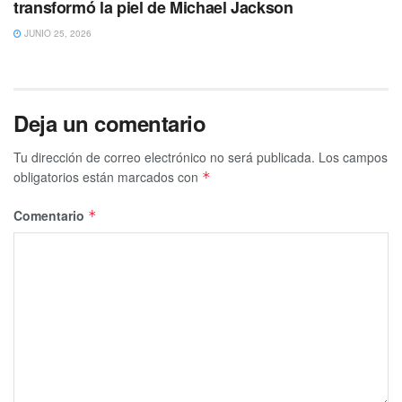
transformó la piel de Michael Jackson
debido a la discriminación y homofobia que se vive en
distintos ámbitos de la actualidad.
JUNIO 25, 2026
Deja un comentario
Tu dirección de correo electrónico no será publicada.
Los campos
obligatorios están marcados con
*
Comentario
*
En medio de
discursos de odio contra la Comunidad
LGTB+
que el joven de 28 años
salió a decir por medio
de su cuenta de Instagram:
“Solo quería tomarme un momento para