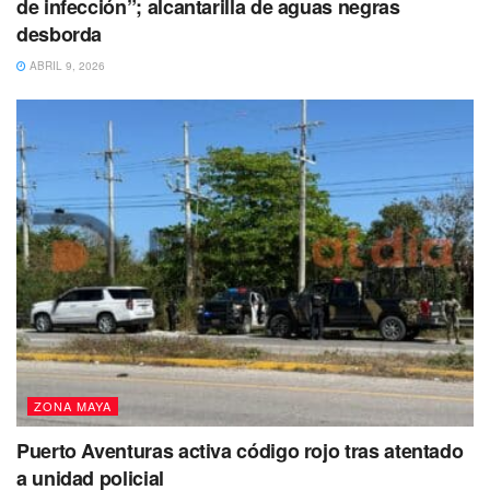
de infección”; alcantarilla de aguas negras
desborda
ABRIL 9, 2026
Estuvieron presentes en el evento
Mario Haffet Ceballos
Magaña, Jefe del departamento de administración de
instalaciones deportivas de la COJUDEQ,
Irazú Sarabia,
Secretaria de Obras Públicas, el regido Hugo Salvador
Flores Vega, padres de familia, maestros y entrenadores.
Puedes volver a Leer
ZONA MAYA
Puerto Aventuras activa código rojo tras atentado
a unidad policial