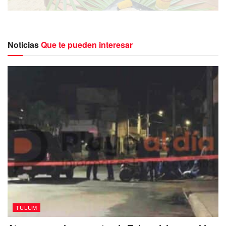
Noticias
Que te pueden interesar
Rocío Alely May Tuz fue la creadora de este innovador
platillo,
al cual denominó
“Langosta al Coco”.
Cobró
notoriedad en el concurso gastronómico
dentro del
Festival de la Langosta 2023.
“La Langosta al Coco en Tulum es mucho
más que un plato, es una experiencia
culinaria que te sumerge en la magia de
nuestro pueblo. Este plato está
cuidadosamente seleccionado para resaltar
TULUM
los sabores de la región, es una muestra de
amor por la cocina, la cultura y la