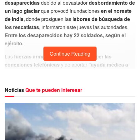
desaparecidas
debido al devastador
desbordamiento de
un lago glaciar
que provocó inundaciones
en el noreste
de India,
donde prosiguen las
labores de búsqueda de
los rescatistas
, informaron este jueves las autoridades.
Entre los desaparecidos hay 22 soldados, según el
ejército.
Continue Reading
Las
fuerzas armadas tratan de restablecer las
conexiones telefónicas
y de aportar
“ayuda médica a
los turistas y a los habitantes atrapados”
, explicaron en
un comunicado. La zona afectada,
una región
montañosa y remota del Himalaya,
se encuentra cerca
Noticias
Que te pueden interesar
de las fronteras con Nepal y China.
#BreakingNews
23 Army Personnel missing
in Sikkim
Due to a sudden cloud burst over Lhonak
Lake in North Sikkim, a flash flood occurred