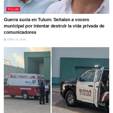
TULUM
Guerra sucia en Tulum: Señalan a vocero
municipal por intentar destruir la vida privada de
comunicadores
“La cocina es un reflejo de la cultura y la
identidad de una región, y su creación
JUNIO 18, 2026
culinaria ha llevado la esencia de Tulum a
nuevas alturas. Reconocemos el liderazgo
de todos los habitantes de Punta Allen y su
trabajo en equipo, que permite un desarrollo
comunitario”, expresó el alcalde suplente de
Tulum
Con información de Milenio
Te puede interesar Leer