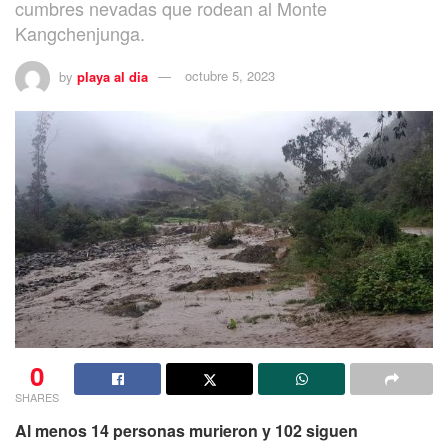
cumbres nevadas que rodean al Monte
Kangchenjunga.
by
playa al dia
octubre 5, 2023
0
SHARES
Al menos 14 personas murieron y 102 siguen