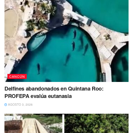
en ser una opción que responda a las verdaderas
necesidades de la gente, como la salud, la educación y el
bienestar general. “El PAN no solo va a criticar lo que
hacen otros, el PAN quiere proponer y ayudar”, comentó
Romero, señalando su compromiso de trabajar por estas
causas si llega a la dirigencia nacional.
CANCÚN
Delfines abandonados en Quintana Roo:
PROFEPA evalúa eutanasia
AGOSTO 3, 2026