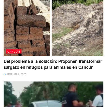
CANCÚN
Del problema a la solución: Proponen transformar
sargazo en refugios para animales en Cancún
Finalmente, Jorge Romero concluyó con un mensaje de
AGOSTO 1, 2026
aliento a los militantes del PAN, afirmando que el partido
no se define por una elección, sino por su capacidad de
levantarse y seguir trabajando. “Tenemos dos opciones, o
nos ponemos a llorar por lo que pasó el 2 de junio o nos
levantamos, nos sacudimos y nos ponemos a trabajar”,