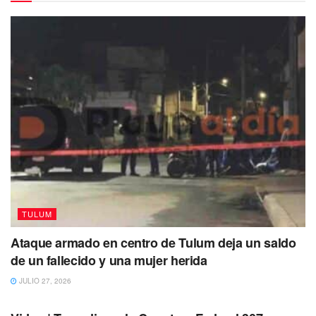
Uno de estos está ubicado en las playas de Tulum,
que
en los 80 no tenía la popularidad de la actualidad
y por
ello fue escogida por el capo con la idea de
tener un
espacio en el que podía esconderse tras sostener
reuniones con los narcos de el país.
Se cree que
en 1992 terminó de ser construida la
mansión, por lo que Escobar no pudo disfrutar de su
inmueble
, ya que en ese entonces se había fugado de
prisión y el
Gobierno colombiano había ordenado al
Bloque de Búsqueda encontrar al capo vivo o muerto.
TULUM
Ataque armado en centro de Tulum deja un saldo
de un fallecido y una mujer herida
JULIO 27, 2026
TULUM
Esto hizo que
el terreno fuera abandonado durante