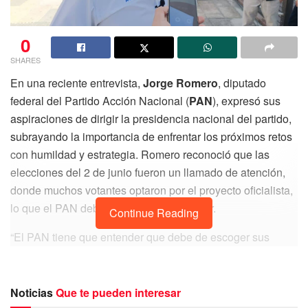
0
SHARES
En una reciente entrevista,
Jorge Romero
, diputado
federal del Partido Acción Nacional (
PAN
), expresó sus
aspiraciones de dirigir la presidencia nacional del partido,
subrayando la importancia de enfrentar los próximos retos
con humildad y estrategia. Romero reconoció que las
elecciones del 2 de junio fueron un llamado de atención,
donde muchos votantes optaron por el proyecto oficialista,
lo que el PAN debe aceptar y comprender.
Continue Reading
“El PAN tiene que entender que debe de escoger sus
batallas”, afirmó Romero, destacando que algunas
reformas propuestas por el gobierno, como la desaparición
del Instituto Nacional de Transparencia, Acceso a la
Noticias
Que te pueden interesar