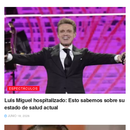
del reguetón.
La colaboración no solo
destaca la capacidad de Bocelli
para innovar dentro de su propio género
, sino también
la habilidad de
Karol G para integrar influencias de
diferentes estilos en su música.
ESPECTÁCULOS
Luis Miguel hospitalizado: Esto sabemos sobre su
estado de salud actual
JUNIO 18, 2026