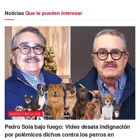
dominante en las listas de éxitos globales
con
colaboraciones inimaginables. Ejemplo de ello fue
la
Noticias
Que te pueden interesar
canción que lanzó Andrea Bocelli con Karol G
.
La reciente
colaboración entre el icónico tenor Andrea
Bocelli y la estrella del reguetón Karol G
dejará sin
habla a los fanáticos de la música. La c
ombinación de la
majestuosidad operística del italiano con el vibrante
ritmo urbano de la colombiana
marca un cruce de
géneros musicales.
ESPECTÁCULOS
Pedro Sola bajo fuego: Video desata indignación
por polémicos dichos contra los perros en