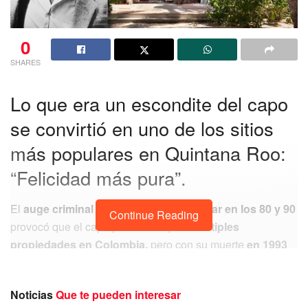
0
SHARES
Lo que era un escondite del capo
se convirtió en uno de los sitios
más populares en Quintana Roo:
“Felicidad más pura”.
El
auge criminal que tuvo Pablo Escobar en los 80 y 90
Continue Reading
provocó que el capo pudiera adquirir
múltiples
propiedades en Colombia,
pero con su muerte
en 1993
se reveló que esta práctica no solo se registró en el
paí
s y que el líder del cartel de Medellín
tenía inmuebles
Noticias
Que te pueden interesar
en otros países.