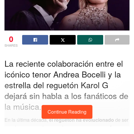
0
SHARES
La reciente colaboración entre el
icónico tenor Andrea Bocelli y la
estrella del reguetón Karol G
dejará sin habla a los fanáticos de
la música.
Continue Reading
En la última década,
el reguetón ha evolucionado
de ser
un género musical marginal a convertirse
en una fuerza