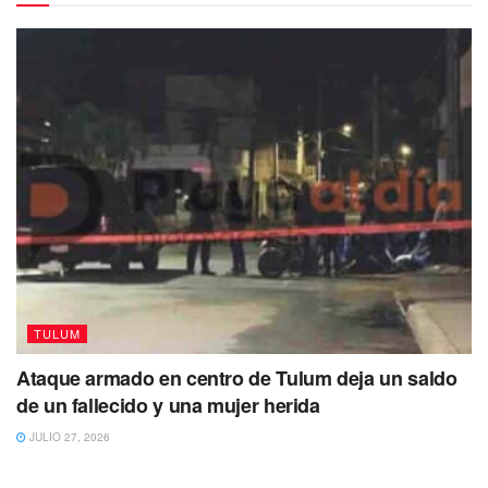
el riesgo de seguridad por los conflictos entre taxistas y
Uber.
“Sí ha repercutido en el sentido en que la
gente se siente insegura por el hecho de
venir y ver si va a haber algún problema con
la transportación de su hotel a donde
quieran ir, o del aeropuerto a su hotel. Sí hay
repercusiones de cualquier manera, hubo
cancelaciones y al sector hotelero, náutico y
los guías de turistas nos pegó en ese
aspecto”, sostuvo.
TULUM
Ataque armado en centro de Tulum deja un saldo
de un fallecido y una mujer herida
JULIO 27, 2026
TULUM