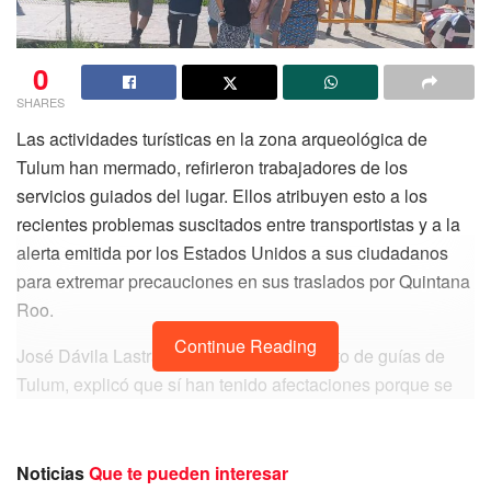
0
SHARES
Las actividades turísticas en la zona arqueológica de
Tulum han mermado, refirieron trabajadores de los
servicios guiados del lugar. Ellos atribuyen esto a los
recientes problemas suscitados entre transportistas y a la
alerta emitida por los Estados Unidos a sus ciudadanos
para extremar precauciones en sus traslados por Quintana
Roo.
Continue Reading
José Dávila Lastra, secretario del sindicato de guías de
Tulum, explicó que sí han tenido afectaciones porque se
han cancelado viajes y tours para la zona. Consideró que
esto se debe a que el gobierno estadunidense advirtió a
sus ciudadanos por el problema para movilizarse y hasta
Noticias
Que te pueden interesar