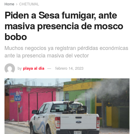
Home
CHETUMAL
Piden a Sesa fumigar, ante
masiva presencia de mosco
bobo
Muchos negocios ya registran pérdidas económicas
ante la presencia masiva del vector
by
playa al dia
febrero 14, 2023