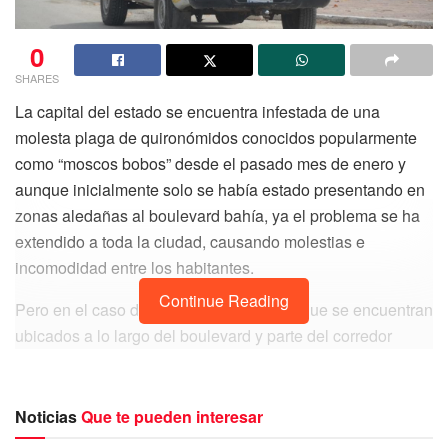
0
SHARES
La capital del estado se encuentra infestada de una
molesta plaga de quironómidos conocidos popularmente
como “moscos bobos” desde el pasado mes de enero y
aunque inicialmente solo se había estado presentando en
zonas aledañas al boulevard bahía, ya el problema se ha
extendido a toda la ciudad, causando molestias e
incomodidad entre los habitantes.
Continue Reading
Pero en el caso de los establecimientos que se encuentran
ubicados a lo largo del boulevard y parte del corredor
turístico de Calderitas, esto ya está propiciando
afectaciones más serias, ya que las grandes cantidades de
esta especie les ha ocasionado pérdidas económicas, por
Noticias
Que te pueden interesar
lo que de acuerdo al regidor Juan Ortiz Cardín presidente