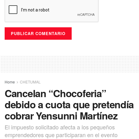
Tags:
Tren Maya
Viaducto
Home
CHETUMAL
Cancelan “Chocoferia”
debido a cuota que pretendía
cobrar Yensunni Martínez
El impuesto solicitado afecta a los pequeños
emprendedores que participaran en el evento