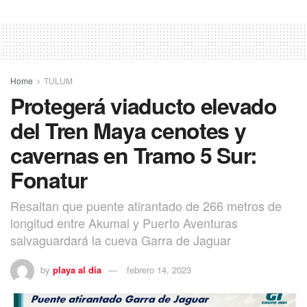
Home
TULUM
Protegerá viaducto elevado
del Tren Maya cenotes y
cavernas en Tramo 5 Sur:
Fonatur
Resaltan que puente atirantado de 266 metros de
longitud entre Akumal y Puerto Aventuras
salvaguardará la cueva Garra de Jaguar
by
playa al dia
febrero 14, 2023