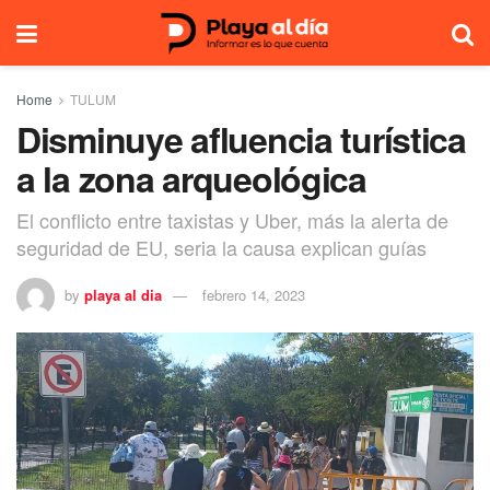
Home
TULUM
Disminuye afluencia turística
a la zona arqueológica
El conflicto entre taxistas y Uber, más la alerta de
seguridad de EU, seria la causa explican guías
by
playa al dia
febrero 14, 2023