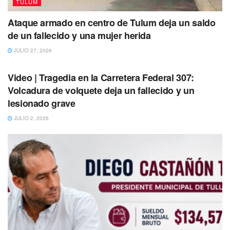
TULUM
Del total de vía, 25.6 km son de terraplén y 42.1 km de
Ataque armado en centro de Tulum deja un saldo
viaducto elevado que se construye con ingeniería de
de un fallecido y una mujer herida
última generación.
JULIO 27, 2026
TULUM
Video | Tragedia en la Carretera Federal 307:
Volcadura de volquete deja un fallecido y un
lesionado grave
JULIO 2, 2026
Asimismo, se indicó que en el tramo 5 sur se construyen
más de 50 obras complementarias, como pasos de fauna y
pasos vehiculares, así como una subestación tractora, que