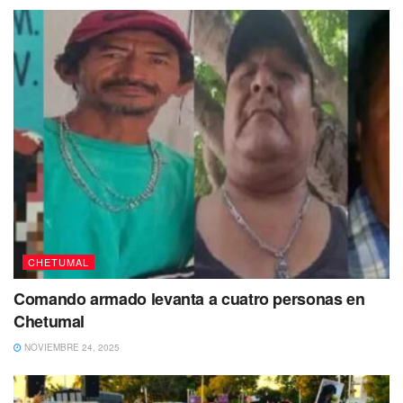
de la Comisión de Asistencia Social y Salud Pública del
Ayuntamiento de Othón P. Blanco, es la SESA quien debe
actuar de manera inmediata y fumigar en las zonas donde
se encuentra el vector.
Pese a que los servicios estatales de salud han afirmado
que el mosco no representa ningún riesgo para la salud de
la población y que iniciarían trabajos de nebulización para
controlarlo y abatirlo y así disminuir los inconvenientes que
provoca, las acciones han sido nulas y el vector está
proliferando de una manera preocupante.
CHETUMAL
Comando armado levanta a cuatro personas en
Chetumal
NOVIEMBRE 24, 2025