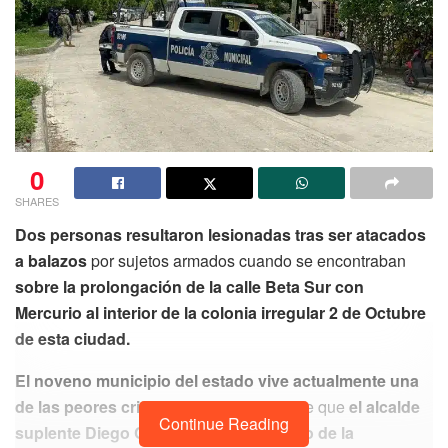
0
SHARES
Dos personas resultaron lesionadas tras ser atacados
a balazos
por sujetos armados cuando se encontraban
sobre la prolongación de la calle Beta Sur con
Mercurio al interior de la colonia irregular 2 de Octubre
de esta ciudad.
El noveno municipio del estado vive actualmente una
de las peores crisis de seguridad
desde que
el alcalde
Continue Reading
suplente Diego Castañón se hizo cargo de la