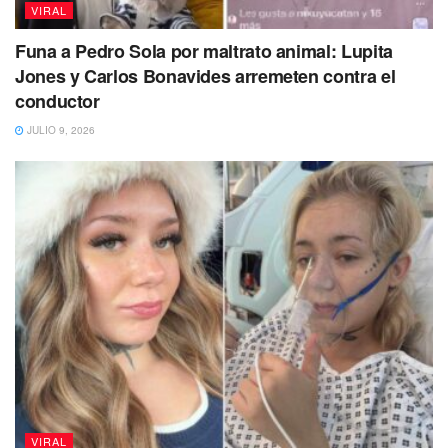
VIRAL
Funa a Pedro Sola por maltrato animal: Lupita
Jones y Carlos Bonavides arremeten contra el
conductor
JULIO 9, 2026
Por la rareza del animal,
el negocio también menciona
que solo podrán acceder a este platillo aquellos que
reserven su lugar
con por lo menos un mes de
anticipación.
Cabe mencionar, que
este restaurante también ofrece
en su menú carne de camello, hígado de tiburón, carne
de oso pardo, cocodrilo,
entre todos animales exóticos,
lo cual le otorga su exclusividad.
Usuarios de internet reaccionan al platillo de
ajolotes fritos
VIRAL