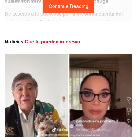
cuales son servidos sobre capas de lechuga.
Continue Reading
De acuerdo a lo publicado por
la presunta cuenta del
restaurante en X
, el cual se encuentra
instalado en
Yokohama, la segunda ciudad más habitada en Japón
después de Tokio, este es el
único lugar en la nación
Noticias
Que te pueden interesar
nipona donde puede comerse este tipo de animales.