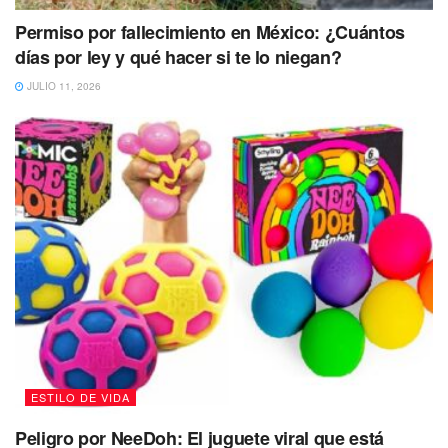
no poder identificar de dónde viene,
los perritos llegan a
percibir la pirotecnia como una amenaza contra su
Permiso por fallecimiento en México: ¿Cuántos
integridad,
llevándolos a un estado acelerado que
días por ley y qué hacer si te lo niegan?
especialistas catalogan como “miedo a la muerte” o
JULIO 11, 2026
paranoia.
Cómo proteger a los perros de la pirotecnia: 5
remedios eficaces y seguros
ESTILO DE VIDA
Peligro por NeeDoh: El juguete viral que está