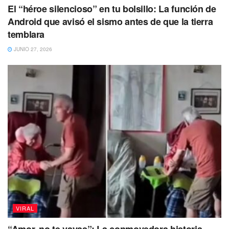
El “héroe silencioso” en tu bolsillo: La función de
Android que avisó el sismo antes de que la tierra
temblara
JUNIO 27, 2026
Por su parte,
las reseñas del restaurante señalan que
los platillos
del menú suelen cambiar por temporada y
los
precios rondan entre los 17 mil yenes, alrededor de 2
mil pesos mexicanos.
También los comentarios de
quienes han asistido resaltan
que el restaurante tiene a
la venta
platillos preparados con carne de ardilla,
escorpión, cucaracha y rana.
VIRAL
Por último
, cabe mencionar que el restaurante
“Amor, no te vayas”: La conmovedora historia