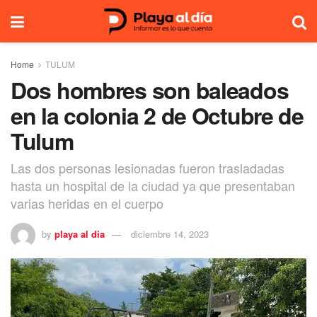
Home
TULUM
Dos hombres son baleados
en la colonia 2 de Octubre de
Tulum
Las dos personas lesionadas fueron trasladadas
hasta un hospital de la ciudad ya que presentaban
varias heridas en el cuerpo
by
playa al dia
diciembre 14, 2023