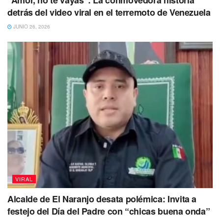
únicamente cuenta con redes sociales,
pero no
con
detrás del video viral en el terremoto de Venezuela
página de internet para consulta de precios u otro tipo
JUNIO 26, 2026
de servicios.
No dejes de Leer
VIRAL
Alcalde de El Naranjo desata polémica: Invita a
festejo del Día del Padre con “chicas buena onda”