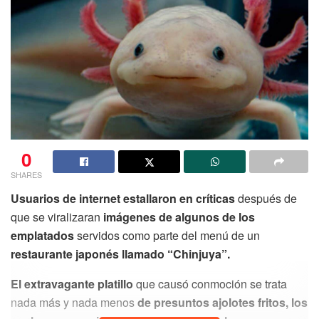
Es probable que
en un inicio le resulte extraño o
molesto, sin embargo irá acostumbrándose
con el
paso de los minutos.
Cerciórate de que su
tamaño sea
el adecuado para la talla de tu perrito
y que no le ajuste
demasiado o se le caiga con el movimiento.
Finalmente,
recuerda mantener actualizada su placa de
identificación,
para que en el lamentable
caso de que
0
salga corriendo, sea posible que la persona que lo
SHARES
encuentre te contacte.
Usuarios de internet estallaron en críticas
después de
que se viralizaran
imágenes de algunos de los
No dejes de Leer
emplatados
servidos como parte del menú de un
restaurante japonés llamado “Chinjuya”.
El extravagante platillo
que causó conmoción se trata
nada más y nada menos
de presuntos ajolotes fritos, los