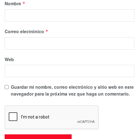
Nombre
*
Correo electrónico
*
Web
Si suelen dormir en el exterior,
es mejor que cuando
haya fuegos artificiales
los dejes quedarse adentro.
Guardar mi nombre, correo electrónico y sitio web en este
Adicionalmente, trata de
llevarlos de paseo antes de que
navegador para la próxima vez que haga un comentario.
inicie el ruido,
lo que además de ahorrarles episodios de
ansiedad y estrés por la pirotecnia,
evitará incidentes
como que traten de escapar para mantenerse a salvo.
4. Hazlo sentir seguro y protegido