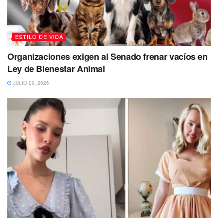
ESTILO DE VIDA
Organizaciones exigen al Senado frenar vacíos en
Ley de Bienestar Animal
JULIO 29, 2026
La pirotecnia, al emitir un sonido altamente intenso,
expone a los perritos a un sonido extremo que llega
de
forma sorpresiva a su sistema.
Algunos de los estragos
de
los “cohetes” en el comportamiento de los
perritos
por el miedo que les provoca según el
Instituto
de Seguridad y Servicios Sociales de los Trabajadores
del Estado, son los siguientes.