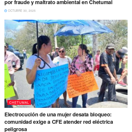
aclarando que será solo la autoridad quien determine
por fraude y maltrato ambiental en Chetumal
cuánto más cobrarán finalmente.
OCTUBRE 30, 2025
No puedes dejar de Leer
CHETUMAL
Electrocución de una mujer desata bloqueo:
comunidad exige a CFE atender red eléctrica
peligrosa