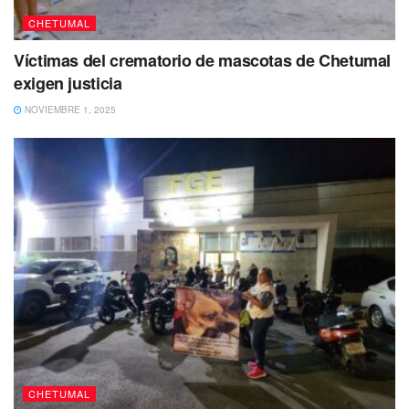
subir sus precios.
CHETUMAL
Víctimas del crematorio de mascotas de Chetumal
exigen justicia
NOVIEMBRE 1, 2025
“En el Reglamento de la Ley de
Movilidad en el artículo 298 en su
párrafo segundo nos indica, que el
Instituto podrá proponer tarifas en
cualquier momento, por causas
CHETUMAL