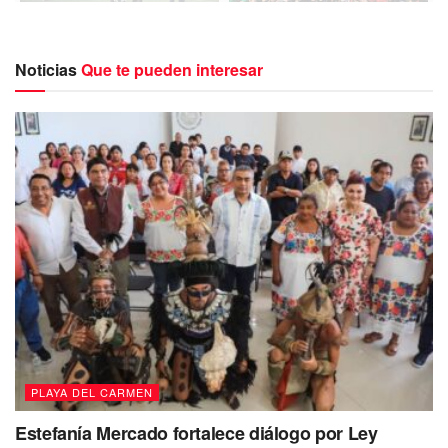
Noticias
Que te pueden interesar
En el arranque del torneo, la presidenta municipal Lili
Campos dijo que “la salud es importante para Solidaridad.
Queremos que todas y todos estén sanos, que realicen
actividad física, con ello prevenir enfermedades y además
fomentar la sana convivencia”.
Por su parte, el secretario de salud Carlos Contreras
agradeció la participación y apoyo para la realización de
este primer torneo, el cual contribuye a la salud mental por
medio de la realización de deporte y la convivencia.
PLAYA DEL CARMEN
Estefanía Mercado fortalece diálogo por Ley