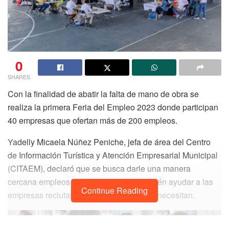
0
SHARES
Con la finalidad de abatir la falta de mano de obra se
realiza la primera Feria del Empleo 2023 donde participan
40 empresas que ofertan más de 200 empleos.
Yadelly Micaela Núñez Peniche, jefa de área del Centro
de Información Turística y Atención Empresarial Municipal
(CITAEM), declaró que se busca darle una manera
cercana empleos a los habitantes y también ayudar a las
Continue Reading
empresas reclutar a los trabajadores que necesitan.