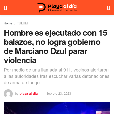
Home
TULUM
Hombre es ejecutado con 15
balazos, no logra gobierno
de Marciano Dzul parar
violencia
Por medio de una llamada al 911, vecinos alertaron
a las autoridades tras escuchar varias detonaciones
de arma de fuego
by
playa al dia
febrero 23, 2023