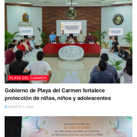
PLAYA DEL CARMEN
“Aquí es muy bonito ver a las familias que
Gobierno de Playa del Carmen fortalece
apoyan a sus hijos, que les están dando
protección de niñas, niños y adolescentes
direcciones. El papalote es una
demostración de lo que ustedes, niños,
AGOSTO 4, 2026
hacen con su vida. La construyen, la
diseñan, la arman, la pintan”, expresó.