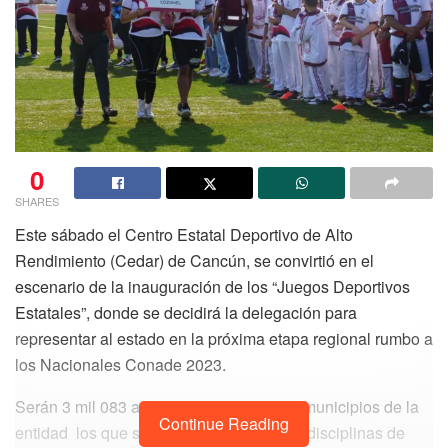
0
SHARES
Este sábado el Centro Estatal Deportivo de Alto
Rendimiento (Cedar) de Cancún, se convirtió en el
escenario de la inauguración de los “Juegos Deportivos
Estatales”, donde se decidirá la delegación para
representar al estado en la próxima etapa regional rumbo a
los Nacionales Conade 2023.
Serán 3 mil 083 atletas de los diferentes municipios de la
Continue Reading
entidad los que se enfrentarán en las 51 disciplinas de