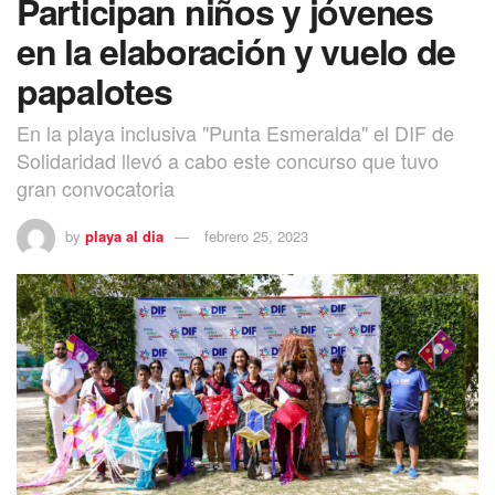
Participan niños y jóvenes
en la elaboración y vuelo de
papalotes
En la playa inclusiva "Punta Esmeralda" el DIF de
Solidaridad llevó a cabo este concurso que tuvo
gran convocatoria
by
playa al dia
febrero 25, 2023