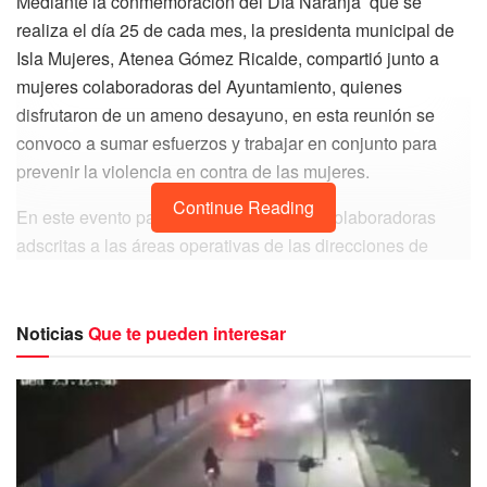
Mediante la conmemoración del Día Naranja que se
realiza el día 25 de cada mes, la presidenta municipal de
Isla Mujeres, Atenea Gómez Ricalde, compartió junto a
mujeres colaboradoras del Ayuntamiento, quienes
disfrutaron de un ameno desayuno, en esta reunión se
convoco a sumar esfuerzos y trabajar en conjunto para
prevenir la violencia en contra de las mujeres.
Continue Reading
En este evento participaron las mujeres colaboradoras
adscritas a las áreas operativas de las direcciones de
Seguridad Pública y Tránsito, personal del Grupo
Especializado de Atención a la Violencia Familiar y de
Género (Geavig), de la Zona Federal Marítimo Terrestre
Noticias
Que te pueden interesar
(Zofemat), Protección Civil y Bomberos y Servicios
Públicos.