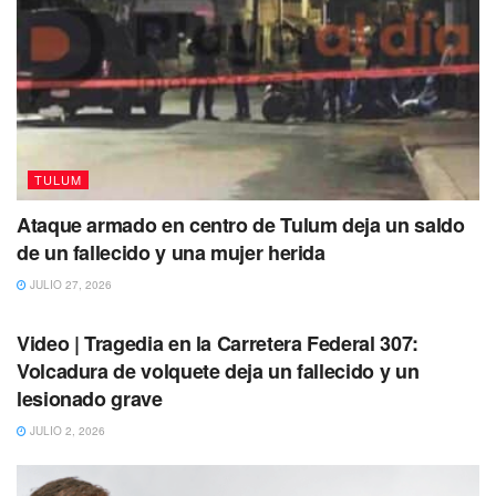
TULUM
Ataque armado en centro de Tulum deja un saldo
de un fallecido y una mujer herida
JULIO 27, 2026
Además, “dos contratos de servicios, de supervisión y de
TULUM
elaboración del proyecto ejecutivo, se adjudicaron con
Video | Tragedia en la Carretera Federal 307:
base en el artículo 42 de la Ley de Obras Públicas
Volcadura de volquete deja un fallecido y un
Servicios Relacionadas con las Mismas, por
lesionado grave
circunstancias que no se actualizaron para la ejecución de
JULIO 2, 2026
los servicios contratados; y tampoco se acreditó
documentalmente que los dictámenes técnicos cumplieran
los requisitos establecidos en la normativa aplicable”,