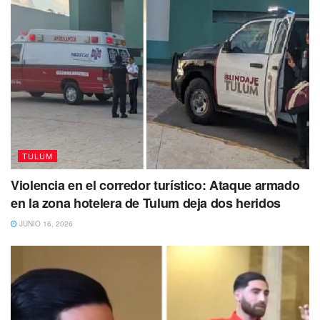
falta de registros contables y presupuestales específicos,
de acuerdo con el clasificador por fuente de
financiamiento, de las erogaciones financiadas con los
recursos asignados de enero a septiembre de 2021 de las
Participaciones Federales a Municipios 2021.
Con información de El Economista
También te puede interesar Leer
TULUM
Violencia en el corredor turístico: Ataque armado
en la zona hotelera de Tulum deja dos heridos
JUNIO 16, 2026