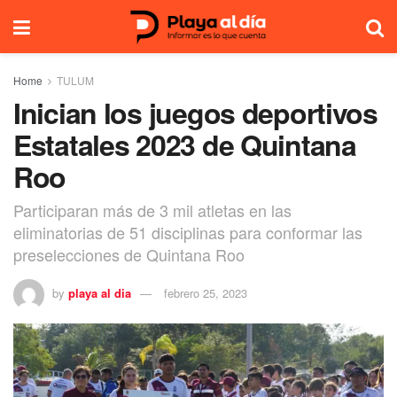
Home
TULUM
Inician los juegos deportivos
Estatales 2023 de Quintana
Roo
Participaran más de 3 mil atletas en las
eliminatorias de 51 disciplinas para conformar las
preselecciones de Quintana Roo
by
playa al dia
febrero 25, 2023